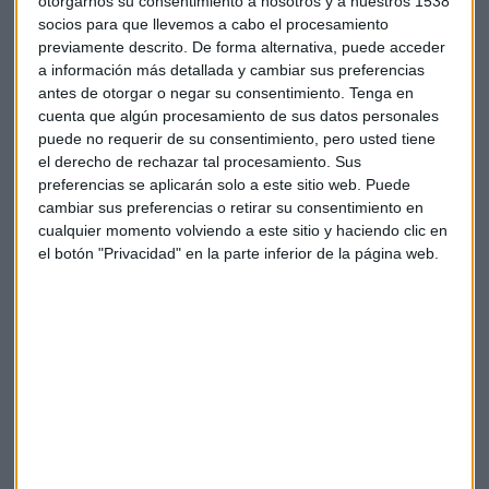
otorgarnos su consentimiento a nosotros y a nuestros 1538
Firmas de tecnología
socios para que llevemos a cabo el procesamiento
García sigue apostando por las firmas de tecnología
previamente descrito. De forma alternativa, puede acceder
a información más detallada y cambiar sus preferencias
estadounidenses. Pese a ello,
Oracle
ha sufrido en bolsa
antes de otorgar o negar su consentimiento.
Tenga en
después de presentar resultados y no cumplir con las
cuenta que algún procesamiento de sus datos personales
previsiones en sus ingresos del primer trimestre.
puede no requerir de su consentimiento, pero usted tiene
el derecho de rechazar tal procesamiento. Sus
Todo lo contrario ha ocurrido con los títulos de
Tesla
que se
preferencias se aplicarán solo a este sitio web. Puede
han disparado en Wall Street después de que Morgan
cambiar sus preferencias o retirar su consentimiento en
Stanley haya elevado su precio objetivo de 250 a 400 dólares
cualquier momento volviendo a este sitio y haciendo clic en
debido a las ventajas que puede traer la inteligencia
el botón "Privacidad" en la parte inferior de la página web.
artificial.
Inditex
está en máximos. Las expectativas para sus
resultados son “francamente extraordinarias”, comenta el
experto, pero la valoración ya es elevada. “A corto plazo he
tomado posiciones bajistas”, apunta, a la espera de que
haya “algún pequeño detalle que haga que algunos
traders
tomen beneficios” tras los resultados.