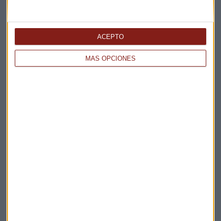
Elige los boletines a los que suscribirte
*
ACEPTO
Apertura
La Magia de la Publicidad
MÁS OPCIONES
Claves ESG
Acepto la
política de privacidad
. *
¡Suscribirme!
EN DIRECTO
@CAPITALRADIOB