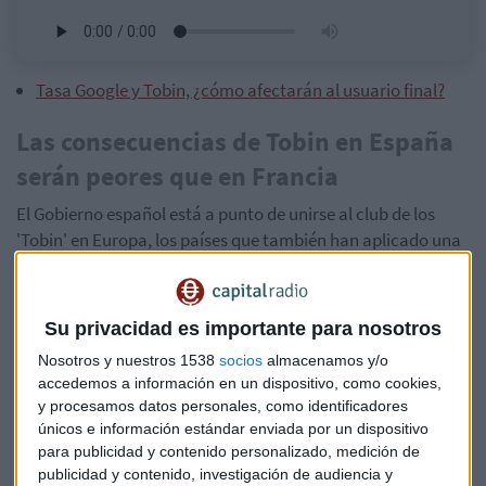
Tasa Google y Tobin, ¿cómo afectarán al usuario final?
Las consecuencias de Tobin en España
serán peores que en Francia
El Gobierno español está a punto de unirse al club de los
'Tobin' en Europa, los países que también han aplicado una
tasa a las transacciones financieras. Lo hará este martes,
cuando el Consejo de Ministros apruebe la mal llamada tasa
Tobin.
Su privacidad es importante para nosotros
Nosotros y nuestros 1538
socios
almacenamos y/o
Para Domingo García Coto, el impuesto
"pone en peligro
accedemos a información en un dispositivo, como cookies,
al mercado español"
. El experto recuerda que en Francia,
y procesamos datos personales, como identificadores
donde la tasa Tobin lleva en vigor desde hace ocho años, la
únicos e información estándar enviada por un dispositivo
medida "no ha conseguido ninguno de los objetivos para los
para publicidad y contenido personalizado, medición de
que fue impulsada".
publicidad y contenido, investigación de audiencia y