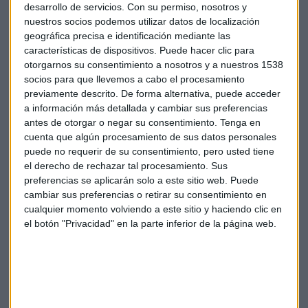
desarrollo de servicios.
Con su permiso, nosotros y
Esta fue la principal conclusión del Tribunal de Cuentas
nuestros socios podemos utilizar datos de localización
francés, que en 2018 aseguró que la tasa Tobin había
geográfica precisa e identificación mediante las
características de dispositivos. Puede hacer clic para
reducido en un 10% el volumen de negociación de la bolsa
otorgarnos su consentimiento a nosotros y a nuestros 1538
francesa.
socios para que llevemos a cabo el procesamiento
previamente descrito. De forma alternativa, puede acceder
La tasa Tobin o cómo el Gobierno indulta a los
a información más detallada y cambiar sus preferencias
'chicharros' y castiga al inversor
antes de otorgar o negar su consentimiento.
Tenga en
cuenta que algún procesamiento de sus datos personales
Las cifras del organismo muestran las consecuencias
puede no requerir de su consentimiento, pero usted tiene
negativas que ha tenido Tobin en Francia, pero según García
el derecho de rechazar tal procesamiento. Sus
Coto el caso español podría ser peor.
preferencias se aplicarán solo a este sitio web. Puede
cambiar sus preferencias o retirar su consentimiento en
Para el experto hay una característica del mercado español
cualquier momento volviendo a este sitio y haciendo clic en
el botón "Privacidad" en la parte inferior de la página web.
que no se da en Francia: el elevado peso de los accionistas
extranjeros en nuestro capital. "Hoy en día los inversores
extranjeros son propietarios del 48% de las acciones de
empresas cotizadas españolas", explica.
Por eso, cree que la tasa Tobin, que
gravará con un 0,2% la