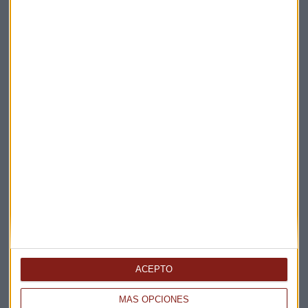
Suscríbete a nuestros boletines
Te enviaremos las noticias más importantes del día
ACEPTO
MÁS OPCIONES