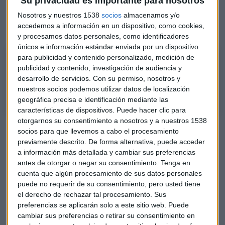
Su privacidad es importante para nosotros
Nosotros y nuestros 1538
socios
almacenamos y/o
Consultorio de bolsa (2ªmitad)
accedemos a información en un dispositivo, como cookies,
y procesamos datos personales, como identificadores
únicos e información estándar enviada por un dispositivo
para publicidad y contenido personalizado, medición de
Consultorio de bolsa
publicidad y contenido, investigación de audiencia y
Segunda parte del consultorio de bolsa con Jorge del Canto y Roberto
desarrollo de servicios.
Con su permiso, nosotros y
Moro.
nuestros socios podemos utilizar datos de localización
geográfica precisa e identificación mediante las
características de dispositivos. Puede hacer clic para
otorgarnos su consentimiento a nosotros y a nuestros 1538
socios para que llevemos a cabo el procesamiento
previamente descrito. De forma alternativa, puede acceder
a información más detallada y cambiar sus preferencias
antes de otorgar o negar su consentimiento.
Tenga en
cuenta que algún procesamiento de sus datos personales
puede no requerir de su consentimiento, pero usted tiene
el derecho de rechazar tal procesamiento. Sus
preferencias se aplicarán solo a este sitio web. Puede
cambiar sus preferencias o retirar su consentimiento en