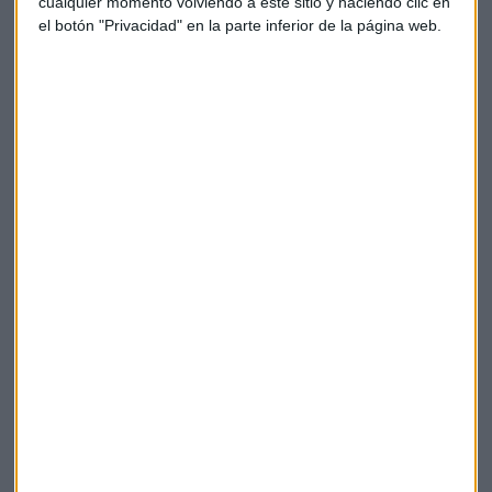
cualquier momento volviendo a este sitio y haciendo clic en
el botón "Privacidad" en la parte inferior de la página web.
Histórico debut en el Nasdaq
La salida a bolsa de SpaceX ha generado un enorme revuelo
en los mercados, con un precio de debut de 150 dólares por
acción, muy superior a los 135 dólares inicialmente
previstos. Las acciones han llegado a cotizar en 168 dólares,
moviéndose actualmente en torno a los 160 dólares.
"Yo creo que tienen que estar dando palmas con las orejas
ya todos los empleados, los que han conseguido acciones",
señala Jorge del Canto, destacando la volatilidad propia de
una operación de esta magnitud. Del Canto subraya que
"fuera de nuestras fronteras yo creo que es lo que más
repercusión mediática ha tenido", comparando el impacto