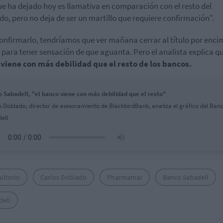
ue ha dejado hoy es llamativa en comparación con el resto del
o, pero no deja de ser un martillo que requiere confirmación".
onfirmarlo, tendríamos que ver mañana cerrar al título por enci
 para tener sensación de que aguanta. Pero el analista explica qu
viene con más debilidad que el resto de los bancos.
 Sabadell, "el banco viene con más debilidad que el resto"
s Doblado, director de asesoramiento de BlackbirdBank, analiza el gráfico del Ban
ell
ultorio
Carlos Doblado
Pharmamar
Banco Sabadell
dell