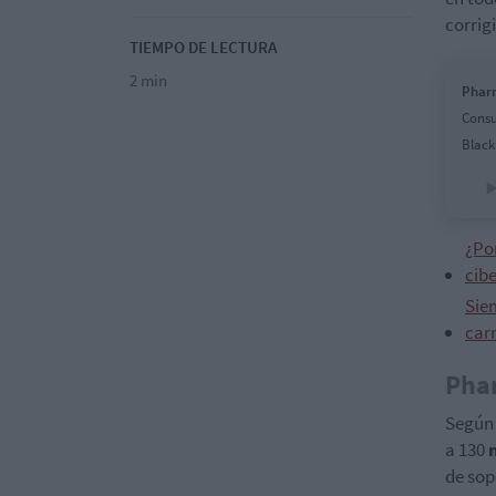
corrig
TIEMPO DE LECTURA
2 min
Pharm
Consu
Black
¿Po
cib
Sie
carr
Pha
Según 
a 130
de sop