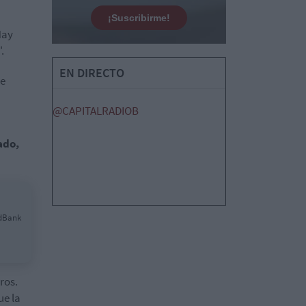
¡Suscribirme!
Hay
.
EN DIRECTO
se
@CAPITALRADIOB
ado,
rdBank
uros.
ue la