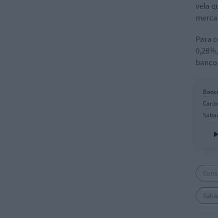
vela q
mercad
Para c
0,28%,
banco
Banco
Carlo
Sabad
Cons
Saba