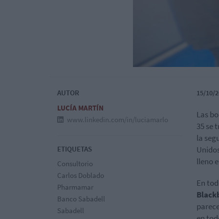
AUTOR
15/10/2
LUCÍA MARTÍN
Las bo
www.linkedin.com/in/luciamarlo
35 se 
la seg
ETIQUETAS
Unidos
lleno 
Consultorio
Carlos Doblado
En tod
Pharmamar
Black
Banco Sabadell
parece
Sabadell
en tod