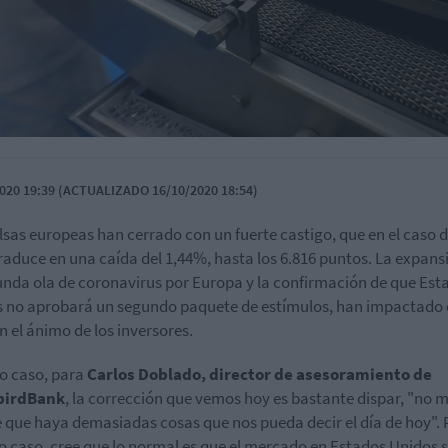
020 19:39 (ACTUALIZADO 16/10/2020 18:54)
lsas europeas han cerrado con un fuerte castigo, que en el caso d
traduce en una caída del 1,44%, hasta los 6.816 puntos. La expans
unda ola de coronavirus por Europa y la confirmación de que Est
 no aprobará un segundo paquete de estímulos, han impactado
en el ánimo de los inversores.
o caso, para
Carlos Doblado, director de asesoramiento de
birdBank
, la corrección que vemos hoy es bastante dispar, "no 
 que haya demasiadas cosas que nos pueda decir el día de hoy". 
o caso, cree que lo normal es que el mercado en Estados Unidos 