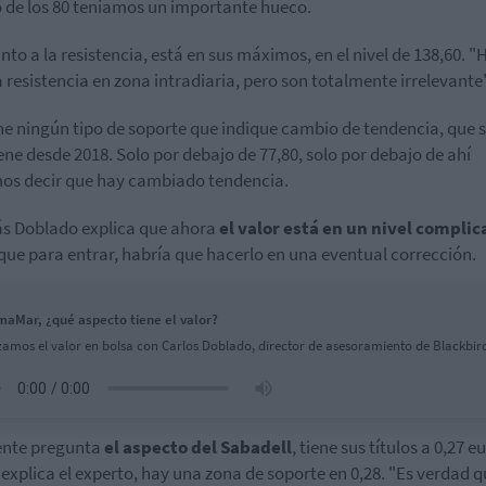
 de los 80 teníamos un importante hueco.
nto a la resistencia, está en sus máximos, en el nivel de 138,60. "
 resistencia en zona intradiaria, pero son totalmente irrelevante"
ne ningún tipo de soporte que indique cambio de tendencia, que 
ne desde 2018. Solo por debajo de 77,80, solo por debajo de ahí
s decir que hay cambiado tendencia.
 Doblado explica que ahora
el valor está en un nivel complic
 que para entrar, habría que hacerlo en una eventual corrección.
aMar, ¿qué aspecto tiene el valor?
zamos el valor en bolsa con Carlos Doblado, director de asesoramiento de Blackbi
ente pregunta
el aspecto del Sabadell
, tiene sus títulos a 0,27 e
explica el experto, hay una zona de soporte en 0,28. "Es verdad q