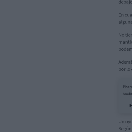
debajo
En cua
alguna
No tie
mantie
podemo
Además
por lo
Pharm
Anali
Un oy
Según 