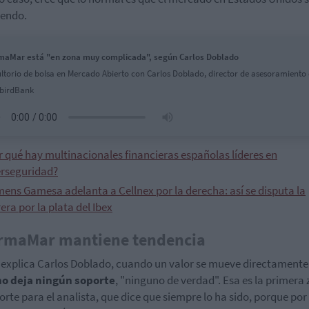
iendo.
aMar está "en zona muy complicada", según Carlos Doblado
ltorio de bolsa en Mercado Abierto con Carlos Doblado, director de asesoramiento
birdBank
r qué hay multinacionales financieras españolas líderes en
erseguridad?
mens Gamesa adelanta a Cellnex por la derecha: así se disputa la
era por la plata del Ibex
rmaMar mantiene tendencia
explica Carlos Doblado, cuando un valor se mueve directamente
no deja ningún soporte
, "ninguno de verdad". Esa es la primera
orte para el analista, que dice que siempre lo ha sido, porque por