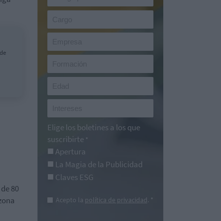
 de
Elige los boletines a los que
suscribirte
*
Apertura
La Magia de la Publicidad
Claves ESG
 de 80
 zona
Acepto la
política de privacidad
. *