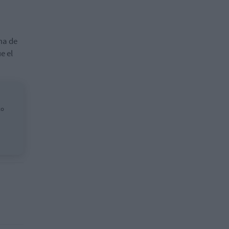
ma de
e el
co