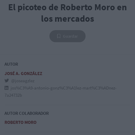
El picoteo de Roberto Moro en
los mercados
Guardar
AUTOR
JOSÉ A. GONZÁLEZ
@joseagzlez
jos%C3%A9-antonio-gonz%C3%A1lez-mart%C3%ADnez-
7a24732b
AUTOR COLABORADOR
ROBERTO MORO