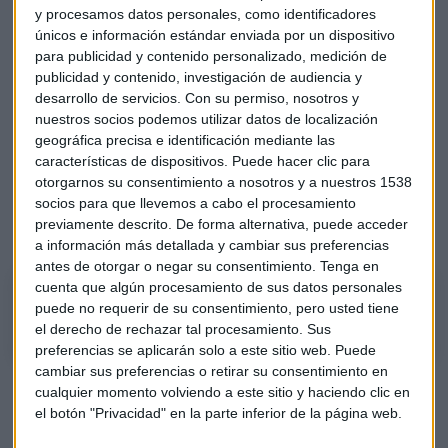
Microsoft disparan los índices tecnológicos
y procesamos datos personales, como identificadores
estadounidenses.
únicos e información estándar enviada por un dispositivo
para publicidad y contenido personalizado, medición de
“Ahora mismo tenemos un cierre de cortos y yo estaría fuera
publicidad y contenido, investigación de audiencia y
del mercado, al menos en Europa. No perdemos
desarrollo de servicios.
Con su permiso, nosotros y
oportunidades”, añade Moro.
nuestros socios podemos utilizar datos de localización
geográfica precisa e identificación mediante las
Uno de los protagonistas es Siemens Gamesa después de
características de dispositivos. Puede hacer clic para
otorgarnos su consentimiento a nosotros y a nuestros 1538
que Iberdrola anunciara este martes su participación en
socios para que llevemos a cabo el procesamiento
Gamesa. “Se está enfrentando a máximos intradiarios y
previamente descrito. De forma alternativa, puede acceder
siempre que llega a máximos cae”, destaca Roberto Moro.
a información más detallada y cambiar sus preferencias
antes de otorgar o negar su consentimiento.
Tenga en
cuenta que algún procesamiento de sus datos personales
¿IAG o Siemens Gamesa? La elección de Roberto Moro
puede no requerir de su consentimiento, pero usted tiene
el derecho de rechazar tal procesamiento. Sus
preferencias se aplicarán solo a este sitio web. Puede
cambiar sus preferencias o retirar su consentimiento en
En la mesa también aparece
Naturgy
y “tiene un
cualquier momento volviendo a este sitio y haciendo clic en
movimiento peligroso corto plazo”, relata Moro. “Yo
el botón "Privacidad" en la parte inferior de la página web.
desharía posiciones”, añade.