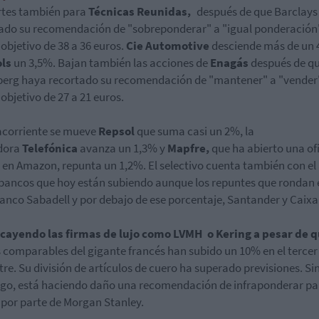
rtes también para
Técnicas Reunidas,
después de que Barclays
ado su recomendación de "sobreponderar" a "igual ponderación"
 objetivo de 38 a 36 euros.
Cie Automotive
desciende más de un
ols
un 3,5%. Bajan también las acciones de
Enagás
después de q
erg haya recortado su recomendación de "mantener" a "vender"
 objetivo de 27 a 21 euros.
corriente se mueve
Repsol
que suma casi un 2%, la
dora
Telefónica
avanza un 1,3% y
Mapfre,
que ha abierto una of
l en Amazon, repunta un 1,2%. El selectivo cuenta también con e
 bancos que hoy están subiendo aunque los repuntes que rondan 
Banco Sabadell y por debajo de ese porcentaje, Santander y Caix
cayendo las firmas de lujo como LVMH o Kering a pesar de q
 comparables del gigante francés han subido un 10% en el tercer
tre. Su división de artículos de cuero ha superado previsiones. Si
o, está haciendo daño una recomendación de infraponderar par
 por parte de Morgan Stanley.