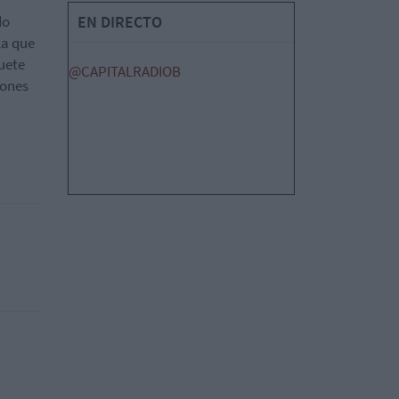
do
EN DIRECTO
la que
uete
@CAPITALRADIOB
iones