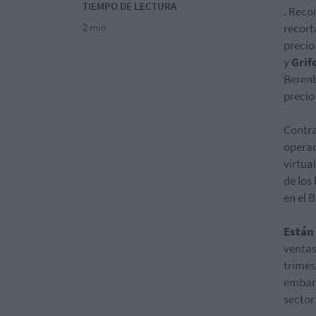
TIEMPO DE LECTURA
. Reco
2 min
recort
precio
y
Grif
Berenb
precio
Contra
opera
virtua
de los
en el 
Están 
ventas
trimes
embarg
sector