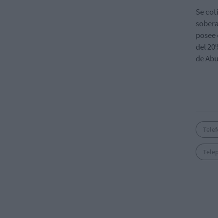
Se cot
sobera
posee 
del 20
de Abu
Telef
Telep