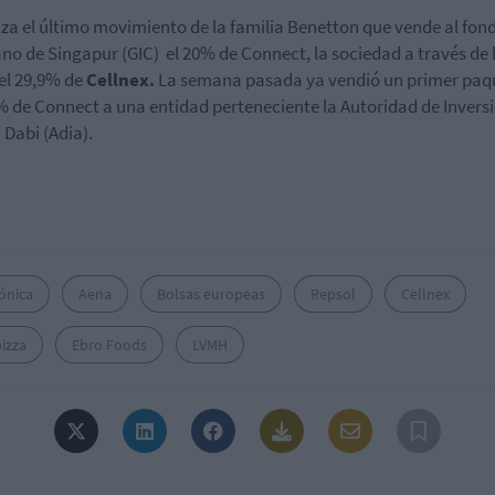
iza el último movimiento de la familia Benetton que vende al fon
no de Singapur (GIC) el 20% de Connect, la sociedad a través de 
el 29,9% de
Cellnex.
La semana pasada ya vendió un primer paq
% de Connect a una entidad perteneciente la Autoridad de Invers
 Dabi (Adia).
ónica
Aena
Bolsas europeas
Repsol
Cellnex
izza
Ebro Foods
LVMH