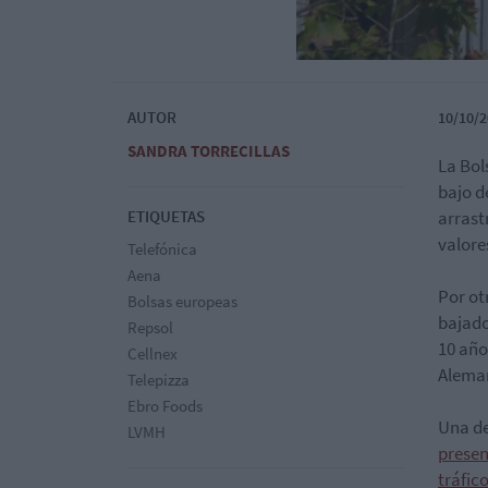
AUTOR
10/10/2
SANDRA TORRECILLAS
La Bol
bajo d
ETIQUETAS
arrast
valore
Telefónica
Aena
Por ot
Bolsas europeas
bajado
Repsol
10 año
Cellnex
Aleman
Telepizza
Ebro Foods
Una de
LVMH
presen
tráfic