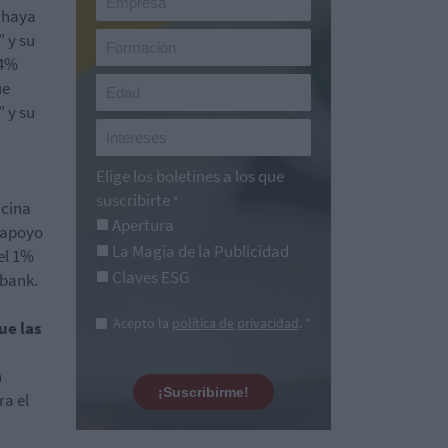
 haya
 y su
 4%
ue
 y su
Elige los boletines a los que
suscribirte
*
icina
Apertura
l apoyo
La Magia de la Publicidad
el 1%
Claves ESG
abank.
Acepto la
política de privacidad
. *
ue las
n
¡Suscribirme!
a el