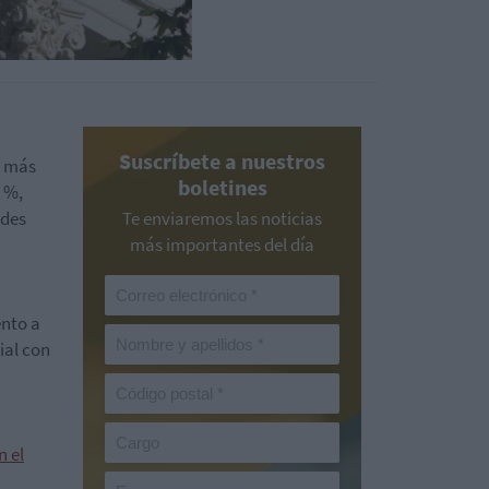
Suscríbete a nuestros
o más
boletines
5 %,
ndes
Te enviaremos las noticias
más importantes del día
ento a
ial con
n el