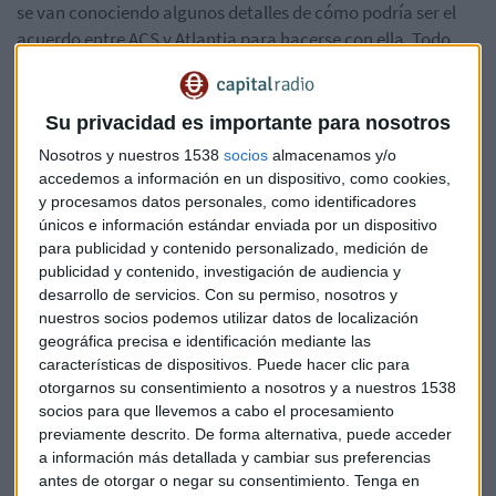
se van conociendo algunos detalles de cómo podría ser el
acuerdo entre ACS y Atlantia para hacerse con ella. Todo
apunta a que crearán una empresa en la que participación
al 50% y ofrecerán un precio de 18,36 euro por acción, el
mismo precio ofrecido por Hochtief, la filial de ACS, en la
Su privacidad es importante para nosotros
oferta que fue aprobada ayer por la CNMV, según el diario
Nosotros y nuestros 1538
socios
almacenamos y/o
Expansión. En la junta de hoy, el principal punto del orden
accedemos a información en un dispositivo, como cookies,
del día será la venta de su participación en Hispasat por un
y procesamos datos personales, como identificadores
precio no inferior a 656 millones de euros. Importante
únicos e información estándar enviada por un dispositivo
para publicidad y contenido personalizado, medición de
también la aprobación del dividendo de 0,40 euros por
publicidad y contenido, investigación de audiencia y
acción que ACS descontó del precio de su oferta sobre
desarrollo de servicios.
Con su permiso, nosotros y
Abertis.
nuestros socios podemos utilizar datos de localización
geográfica precisa e identificación mediante las
En el foco de los inversores de nuevo las empresas
características de dispositivos. Puede hacer clic para
energéticas
alemanas tras los cambios en el sector que
otorgarnos su consentimiento a nosotros y a nuestros 1538
anunciaron ayer.
E.On
prevé el recorte de 5.000 puestos de
socios para que llevemos a cabo el procesamiento
previamente descrito. De forma alternativa, puede acceder
trabajo y unas sinergias de 800 millones de euros
a información más detallada y cambiar sus preferencias
como parte del intercambio de activos con
RWE
y que
antes de otorgar o negar su consentimiento.
Tenga en
incluye a la firma de redes y renovables Innogy.
Los títulos