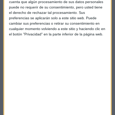
cuenta que algún procesamiento de sus datos personales
de E.On están subiendo más de un 5%.
puede no requerir de su consentimiento, pero usted tiene
el derecho de rechazar tal procesamiento. Sus
Descensos para los títulos de
Telefónica
que
prevé invertir
preferencias se aplicarán solo a este sitio web. Puede
7.400 millones de dólares en Brasil hasta 2020. Las cifras
cambiar sus preferencias o retirar su consentimiento en
cualquier momento volviendo a este sitio y haciendo clic en
están sujetas a alteraciones ante posibles cambios
el botón "Privacidad" en la parte inferior de la página web.
macroeconómicos y en el negocio. La prioridad de
Telefónica Brasil es la expansión de la cobertura 4G y la
ampliación de la red de fibra óptica en el territorio
brasileño.
Atención también a
NH Hoteles.
Según ElConfidencial, los
fondos de capital riesgo Starwood y Blackstone están
interesados en hacerse con el 29,5% que está en manos de la
china HNA por unos 650 millones de euros.
En la bolsa de París, bajan más de un 2% los títulos de la
empresa de agua
Veolia.
Qatar ha vendido su participación
del 4,6% en la firma a través de una colocación entre