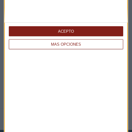
¡Suscribirme!
ACEPTO
EN DIRECTO
MÁS OPCIONES
@CAPITALRADIOB
NOTICIAS RELACIONADAS