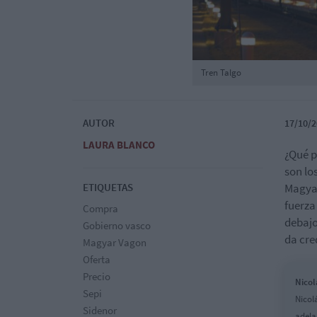
Tren Talgo
AUTOR
17/10/2
LAURA BLANCO
¿Qué p
son lo
ETIQUETAS
Magyar
fuerza
Compra
debajo
Gobierno vasco
da cre
Magyar Vagon
Oferta
Precio
Nicol
Sepi
Nicol
Sidenor
adela