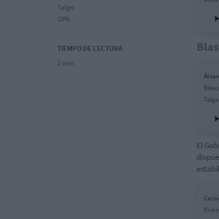
Talgo
OPA
Blas
TIEMPO DE LECTURA
2 min
Álvar
Blasc
Talgo
El Gob
dispue
estabi
Carlo
El mi