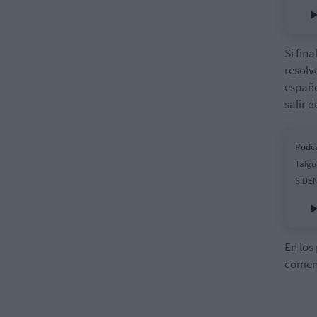
Si fin
resolv
españo
salir d
Podca
Talgo
SIDEN
En los
comen