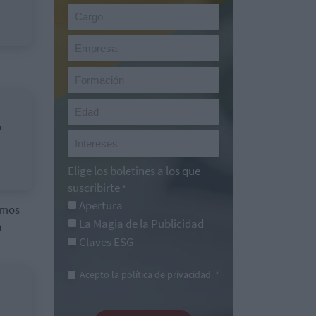
r
Elige los boletines a los que
suscribirte
*
Apertura
amos
La Magia de la Publicidad
a
Claves ESG
Acepto la
política de privacidad
. *