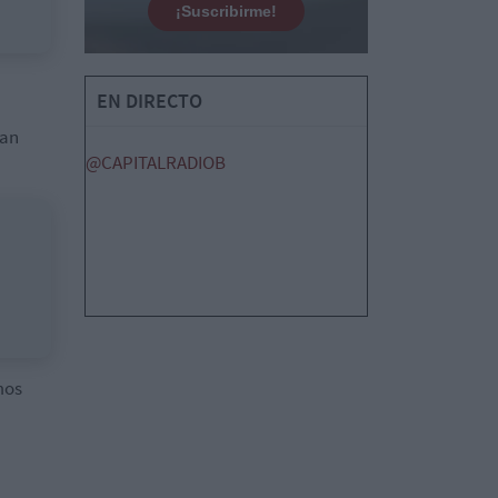
¡Suscribirme!
EN DIRECTO
ían
@CAPITALRADIOB
mos