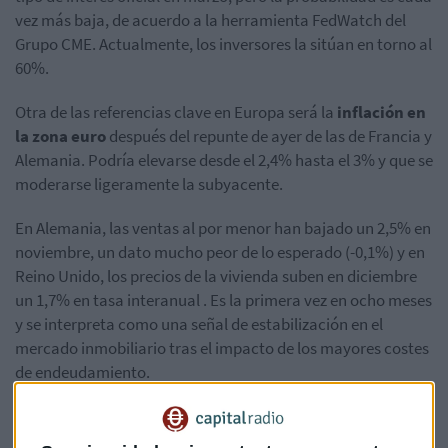
vez más baja, de acuerdo a la herramienta FedWatch del
Grupo CME. Actualmente, los inversores la sitúan en torno al
60%.
Otra de las referencias clave en Europa será la
inflación en
la zona euro
después del repunte de ayer de las de Francia y
Alemania. Podría elevarse desde el 2,4% hasta el 3% y que se
moderarse ligeramente la subyacente.
En Alemania, las ventas al por menor han bajado un 2,5% en
noviembre, un dato mucho peor de lo esperado (-0,1%) y en
Reino Unido, los precios de la vivienda suben en diciembre
un 1,7% en tasa interanual . Es la primera vez en ocho meses
y se interpreta como una señal de estabilización en el
mercado inmobiliario tras el impacto de los mayores costes
de endeudamiento.