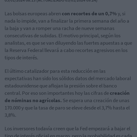
05/01/2024 08:13 (ACTUALIZADO 05/01/2024 09:24)
Las bolsas europeas abren
con recortes de un 0,7%
y, si
nada lo impide, van a finalizar la primera semana del año a
la baja y van a romper una racha de nueve semanas
consecutivas de subidas. El motivo principal, según los
analistas, es que se van diluyendo las fuertes apuestas a que
la Reserva Federal llevará a cabo recortes agresivos en los
tipos de interés.
El último catalizador para esta reducción en las
expectativas han sido los sólidos datos del mercado laboral
estadounidense que aflojan la presión sobre el banco
central. Por eso son importantes hoy las cifras de
creación
de nóminas no agrícolas.
Se espera una creación de unas
170.000 y que la tasa de paro se eleve desde el 3,7% hasta el
3,8%.
Los inversores todavía creen que la Fed empezará a bajar el
tipo de interés oficial en marzo, pero la probabilidad es cada