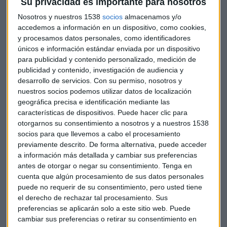
Su privacidad es importante para nosotros
Nosotros y nuestros 1538
socios
almacenamos y/o
accedemos a información en un dispositivo, como cookies,
y procesamos datos personales, como identificadores
únicos e información estándar enviada por un dispositivo
para publicidad y contenido personalizado, medición de
publicidad y contenido, investigación de audiencia y
desarrollo de servicios.
Con su permiso, nosotros y
Los Reyes Magos llegan a la bolsa ¿y qué
nuestros socios podemos utilizar datos de localización
regalan para 2024?
geográfica precisa e identificación mediante las
Poco carbón y mucho oro: cinco analistas nos dejan
características de dispositivos. Puede hacer clic para
sus regalos de Reyes Magos (recomendaciones) en
versión bolsa para este 2024
otorgarnos su consentimiento a nosotros y a nuestros 1538
socios para que llevemos a cabo el procesamiento
Capital Radio
/ 2024-01-05
previamente descrito. De forma alternativa, puede acceder
Protagonistas empresariales
a información más detallada y cambiar sus preferencias
antes de otorgar o negar su consentimiento.
Tenga en
Las caídas de la mañana se las llevan las empresas de
cuenta que algún procesamiento de sus datos personales
bebidas espirituosas como
Pernod Ricard, Remy
puede no requerir de su consentimiento, pero usted tiene
Cointreau o Diageo
que bajan en la apertura en torno a un
el derecho de rechazar tal procesamiento. Sus
3% después de que China haya iniciado una investigación
preferencias se aplicarán solo a este sitio web. Puede
cambiar sus preferencias o retirar su consentimiento en
anti-dumping sobre las importaciones de brandy de la