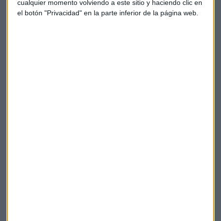
cualquier momento volviendo a este sitio y haciendo clic en
Unión Europea.
el botón "Privacidad" en la parte inferior de la página web.
El proveedor francés de catering
Sodexo
acaba de
presentar resultados: un crecimiento en sus ventas del
primer trimestre de más de un 3% hasta los 6.300 millones
de euros, respaldado por precios más altos y nuevos
contratos. Las cifras están más o menos en línea con lo
esperado.
Los empresarios han recurrido a los vales de Sodexo, como
tarjetas de comida y combustible, para ayudar a los
trabajadores a hacer frente a la crisis del coste de vida.
Además, el regreso del personal a las oficinas y los precios
más altos también han impulsado su negocio.
Sodexo también confirmó sus perspectivas para 2024 y
2025.
La farma danesa
Novo Nordisk
se ha aliado con dos