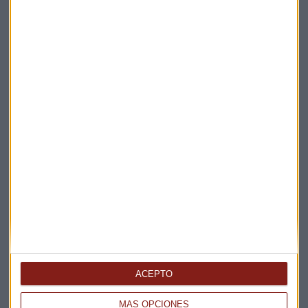
Suscríbete a nuestros boletines
Te enviaremos las noticias más importantes del día
ACEPTO
MÁS OPCIONES