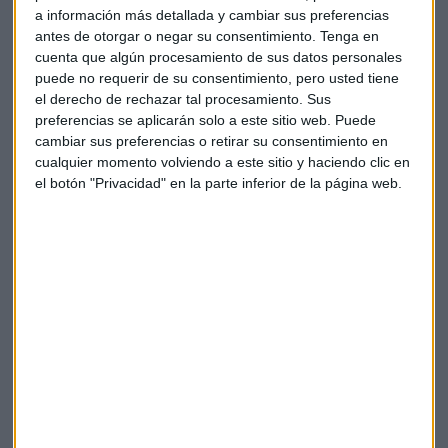
a información más detallada y cambiar sus preferencias
tiempos", señala Ortega, destacando cómo estos
antes de otorgar o negar su consentimiento.
Tenga en
rendimientos extraordinarios pasan desapercibidos frente a
cuenta que algún procesamiento de sus datos personales
la atención mediática que reciben los metales preciosos.
puede no requerir de su consentimiento, pero usted tiene
el derecho de rechazar tal procesamiento. Sus
Divergencias preocupantes en Europa y
preferencias se aplicarán solo a este sitio web. Puede
Estados Unidos
cambiar sus preferencias o retirar su consentimiento en
cualquier momento volviendo a este sitio y haciendo clic en
El análisis técnico del DAX muestra una situación a vigilar.
el botón "Privacidad" en la parte inferior de la página web.
Tras romper un lateral de 1.800 puntos con un gap al alza, el
índice alemán ha retrocedido, generando una señal
potencialmente negativa si se pierden determinados
niveles. "Si perdemos los mínimos de esa zona entre 24.350 y
2.380, dejaré cristales decrecientes en velas diarias",
advierte el analista.
En Estados Unidos, la divergencia entre el Nasdaq 100 y el
Nasdaq Composite genera inquietud. Mientras el primero
marca máximos históricos, el segundo no acompaña,
creando lo que Ortega describe como "una permanente