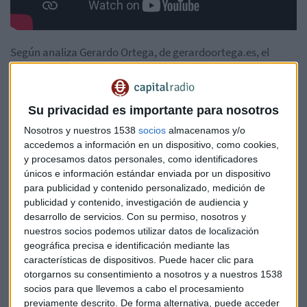
Según analiza Gerardo Ortega, de gerardoortega.es, el
índice español "no ha cerrado un solo mes barra por debajo
del mes barra previo" desde hace más de seis meses, lo que
explicaría su fortaleza actual. La versión Total Return del
Su privacidad es importante para nosotros
IBEX, que incorpora dividendos, muestra un
Nosotros y nuestros 1538
socios
almacenamos y/o
comportamiento similar.
accedemos a información en un dispositivo, como cookies,
y procesamos datos personales, como identificadores
Los bancos españoles: rendimientos
únicos e información estándar enviada por un dispositivo
superiores al oro y la plata
para publicidad y contenido personalizado, medición de
publicidad y contenido, investigación de audiencia y
Un dato revelador es el rendimiento comparativo entre
desarrollo de servicios.
Con su permiso, nosotros y
valores bancarios y metales preciosos. Banco Sabadell ha
nuestros socios podemos utilizar datos de localización
experimentado una revalorización del 1.701% desde
geográfica precisa e identificación mediante las
octubre de 2020, mientras que la plata ha subido un 801% y
características de dispositivos. Puede hacer clic para
el oro un 371% en periodos similares.
otorgarnos su consentimiento a nosotros y a nuestros 1538
socios para que llevemos a cabo el procesamiento
previamente descrito. De forma alternativa, puede acceder
"Sabadell ha vuelto a marcar un máximo de todos los