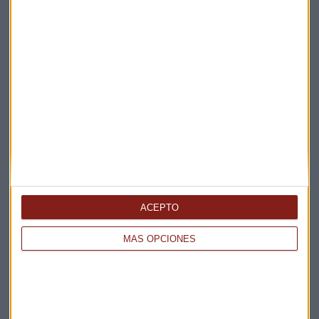
Consultorio
Bitcóin
Suscríbete a nuestros boletines
Te enviaremos las noticias más importantes del día
ACEPTO
MÁS OPCIONES