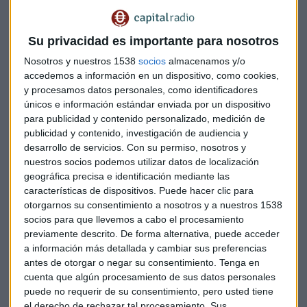
Su privacidad es importante para nosotros
Nosotros y nuestros 1538
socios
almacenamos y/o
accedemos a información en un dispositivo, como cookies,
y procesamos datos personales, como identificadores
únicos e información estándar enviada por un dispositivo
para publicidad y contenido personalizado, medición de
publicidad y contenido, investigación de audiencia y
El mercado español continúa mostrando una fortaleza
desarrollo de servicios.
Con su permiso, nosotros y
notable, habiendo resistido mejor que otros índices
nuestros socios podemos utilizar datos de localización
europeos durante la ausencia de
Wall
Street
. Con su primera
geográfica precisa e identificación mediante las
resistencia en 17.833 puntos (máximos históricos), el
Ibex
no
características de dispositivos. Puede hacer clic para
presenta señales de debilidad inmediata.
otorgarnos su consentimiento a nosotros y a nuestros 1538
socios para que llevemos a cabo el procesamiento
Sin embargo, Galán advierte que "un ajuste a esta subida es
previamente descrito. De forma alternativa, puede acceder
bastante esperable que en algún momento del 2026
a información más detallada y cambiar sus preferencias
antes de otorgar o negar su consentimiento.
Tenga en
tengamos alguna corrección, algún susto en bolsa
cuenta que algún procesamiento de sus datos personales
española, porque ha sido un
rally
prácticamente sin
puede no requerir de su consentimiento, pero usted tiene
descanso". El índice encuentra soportes clave en 15.724,
el derecho de rechazar tal procesamiento. Sus