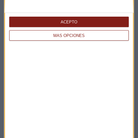
ACEPTO
MÁS OPCIONES
Elige los boletines a los que suscribirte
*
Apertura
La Magia de la Publicidad
Claves ESG
Acepto la
política de privacidad
. *