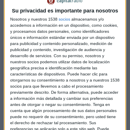
Su privacidad es importante para nosotros
Nosotros y nuestros 1538
socios
almacenamos y/o
accedemos a información en un dispositivo, como cookies,
y procesamos datos personales, como identificadores
únicos e información estándar enviada por un dispositivo
para publicidad y contenido personalizado, medición de
publicidad y contenido, investigación de audiencia y
Puig: Análisis del valor
desarrollo de servicios.
Con su permiso, nosotros y
Con Víctor Galán, de Víctor Galán Bolsa
nuestros socios podemos utilizar datos de localización
geográfica precisa e identificación mediante las
características de dispositivos. Puede hacer clic para
otorgarnos su consentimiento a nosotros y a nuestros 1538
socios para que llevemos a cabo el procesamiento
Escucha aquí el consultorio completo
previamente descrito. De forma alternativa, puede acceder
con Víctor Galán:
a información más detallada y cambiar sus preferencias
antes de otorgar o negar su consentimiento.
Tenga en
cuenta que algún procesamiento de sus datos personales
puede no requerir de su consentimiento, pero usted tiene
Correcciones necesarias para un
el derecho de rechazar tal procesamiento. Sus
preferencias se aplicarán solo a este sitio web. Puede