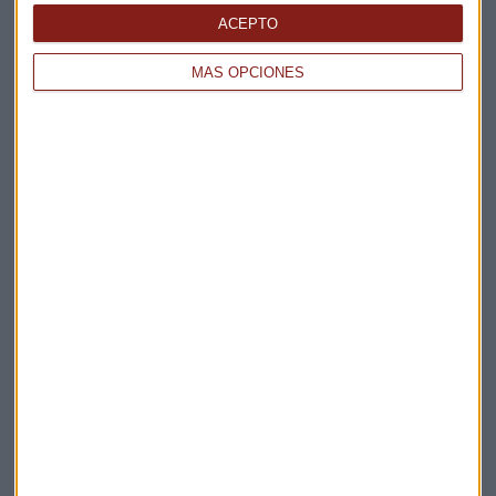
ACEPTO
MÁS OPCIONES
Elige los boletines a los que suscribirte
*
Apertura
La Magia de la Publicidad
Claves ESG
Acepto la
política de privacidad
. *
¡Suscribirme!