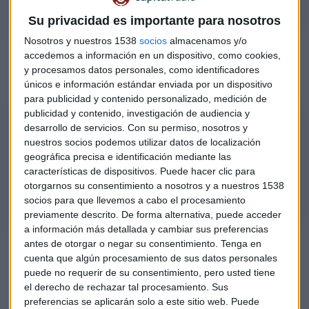
Su privacidad es importante para nosotros
Nosotros y nuestros 1538
socios
almacenamos y/o
Escucha
el Consultorio de Bolsa de Marc Ribes,
accedemos a información en un dispositivo, como cookies,
cofundador y CEO de Blackbird Bank, en Mercado
y procesamos datos personales, como identificadores
Abierto
, con Rocío Arviza:
únicos e información estándar enviada por un dispositivo
para publicidad y contenido personalizado, medición de
publicidad y contenido, investigación de audiencia y
CONSULTORIO | ¿Punto de entrada para Bankinter? Mejor estar al
desarrollo de servicios.
Con su permiso, nosotros y
nuestros socios podemos utilizar datos de localización
margen
geográfica precisa e identificación mediante las
Marc Ribes, cofundador y CEO de Blackbird Bank, examina las acciones
características de dispositivos. Puede hacer clic para
de Bankinter, Adidas, Redeia, Technogym, Alibaba, Inditex o IAG
otorgarnos su consentimiento a nosotros y a nuestros 1538
socios para que llevemos a cabo el procesamiento
previamente descrito. De forma alternativa, puede acceder
a información más detallada y cambiar sus preferencias
antes de otorgar o negar su consentimiento.
Tenga en
cuenta que algún procesamiento de sus datos personales
puede no requerir de su consentimiento, pero usted tiene
el derecho de rechazar tal procesamiento. Sus
preferencias se aplicarán solo a este sitio web. Puede