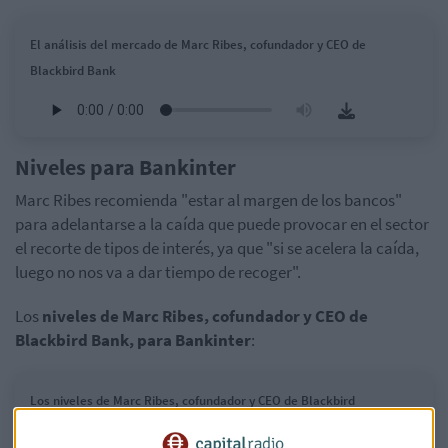
El análisis del mercado de Marc Ribes, cofundador y CEO de
Blackbird Bank
Niveles para Bankinter
Marc Ribes recomienda "estar al margen de los bancos"
para adelantarse a la caída que puede provocar en el sector
el recorte de tipos de interés, ya que "si se acelera la caída,
luego no nos va a dar tiempo de recoger".
Los
niveles de Marc Ribes, cofundador y CEO de
Blackbird Bank, para Bankinter
:
Los niveles de Marc Ribes, cofundador y CEO de Blackbird
Bank, para Bankinter