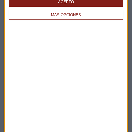
ACEPTO
MÁS OPCIONES
Elige los boletines a los que suscribirte
*
Apertura
La Magia de la Publicidad
Claves ESG
Acepto la
política de privacidad
. *
¡Suscribirme!