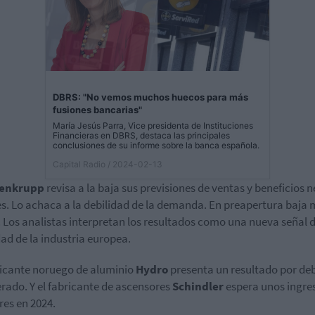
DBRS: "No vemos muchos huecos para más
fusiones bancarias"
María Jesús Parra, Vice presidenta de Instituciones
Financieras en DBRS, destaca las principales
conclusiones de su informe sobre la banca española.
Capital Radio
/ 2024-02-13
senkrupp
revisa a la baja sus previsiones de ventas y beneficios 
s. Lo achaca a la debilidad de la demanda. En preapertura baja 
 Los analistas interpretan los resultados como una nueva señal d
dad de la industria europea.
ricante noruego de aluminio
Hydro
presenta un resultado por de
erado. Y el fabricante de ascensores
Schindle
r
espera unos ingre
ores en 2024.