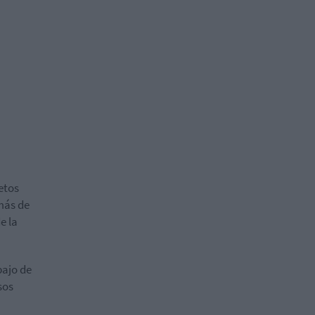
netos
más de
e la
bajo de
sos