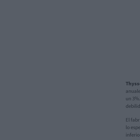
Thys
anuale
un 3%.
debili
El fab
lo esp
inferi