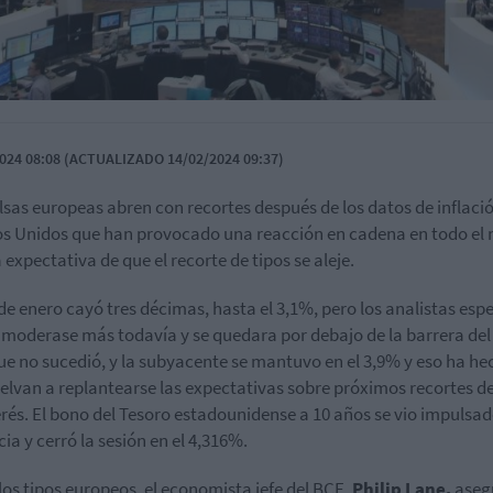
024 08:08 (ACTUALIZADO 14/02/2024 09:37)
lsas europeas abren con recortes después de los datos de inflaci
s Unidos que han provocado una reacción en cadena en todo e
 expectativa de que el recorte de tipos se aleje.
 de enero cayó tres décimas, hasta el 3,1%, pero los analistas es
 moderase más todavía y se quedara por debajo de la barrera del
ue no sucedió, y la subyacente se mantuvo en el 3,9% y eso ha he
elvan a replantearse las expectativas sobre próximos recortes de
erés. El bono del Tesoro estadounidense a 10 años se vio impulsa
cia y cerró la sesión en el 4,316%.
los tipos europeos, el economista jefe del BCE,
Philip Lane,
aseg