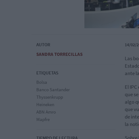
AUTOR
14/02/2
SANDRA TORRECILLAS
Las bo
Estado
ETIQUETAS
ante la
Bolsa
El IPC
Banco Santander
que se
Thyssenkrupp
algo q
Heineken
que vu
ABN Amro
de int
Mapfre
la noti
Sobre 
TIEMPO DE LECTURA