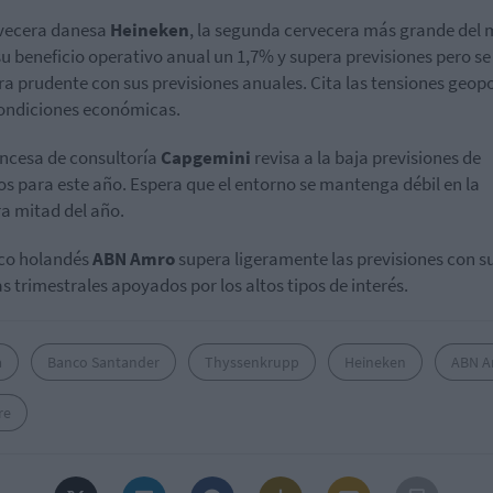
rvecera danesa
Heineken
, la segunda cervecera más grande del
su beneficio operativo anual un 1,7% y supera previsiones pero se
a prudente con sus previsiones anuales. Cita las tensiones geopo
condiciones económicas.
ancesa de consultoría
Capgemini
revisa a la baja previsiones de
os para este año. Espera que el entorno se mantenga débil en la
a mitad del año.
co holandés
ABN Amro
supera ligeramente las previsiones con s
s trimestrales apoyados por los altos tipos de interés.
a
Banco Santander
Thyssenkrupp
Heineken
ABN 
re