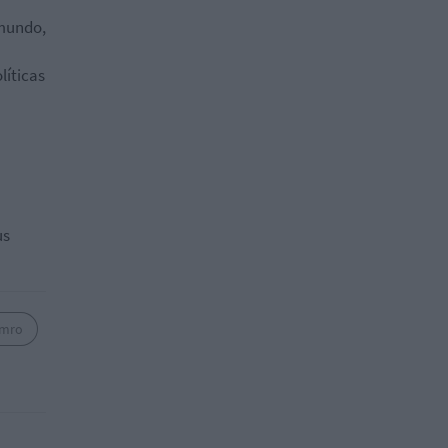
 mundo,
líticas
us
Amro