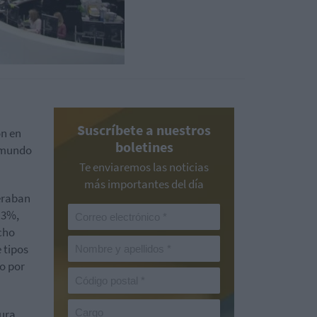
Suscríbete a nuestros
ón en
boletines
l mundo
Te enviaremos las noticias
más importantes del día
peraban
 3%,
cho
 tipos
do por
ura