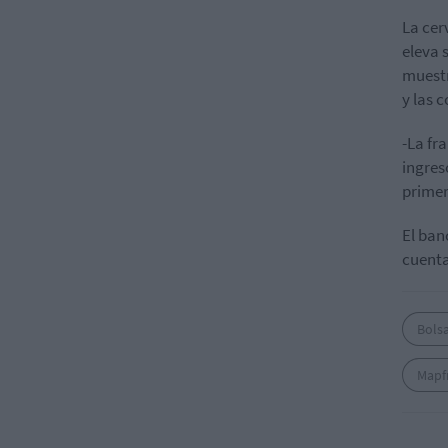
La ce
eleva 
muestr
y las 
-La fr
ingres
primer
El ban
cuenta
Bols
Mapf