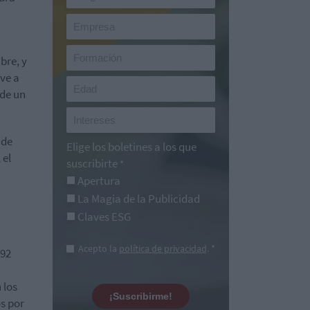
bre, y
lve a
 de un
 de
Elige los boletines a los que
 el
suscribirte
*
Apertura
La Magia de la Publicidad
Claves ESG
Acepto la
política de privacidad
. *
692
 los
¡Suscribirme!
os por