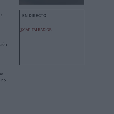
as
EN DIRECTO
@CAPITALRADIOB
ción
sa,
e no