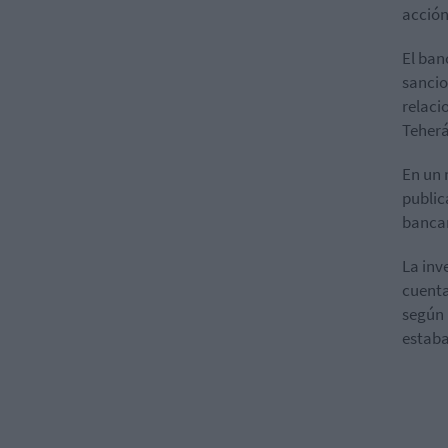
acción
El ba
sancio
relaci
Teherá
En un 
public
bancar
La inv
cuenta
según 
estaba