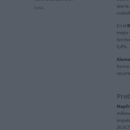
que la
3 min
cuánd
En el
R
mejor 
territ
0,4%.
Alema
forma 
recort
Prot
Mapf
millon
impuls
26.917