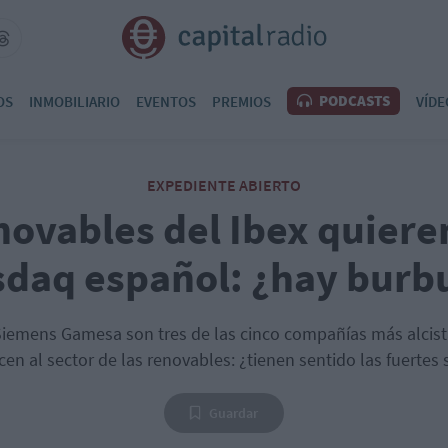
PODCASTS
OS
INMOBILIARIO
EVENTOS
PREMIOS
VÍDE
EXPEDIENTE ABIERTO
novables del Ibex quieren
daq español: ¿hay burb
 Siemens Gamesa son tres de las cinco compañías más alcist
en al sector de las renovables: ¿tienen sentido las fuertes
Guardar