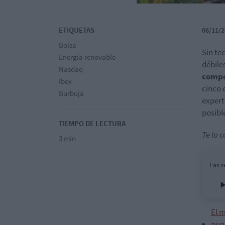
ETIQUETAS
06/11/2
Bolsa
Sin te
Energía renovable
débile
Nasdaq
compo
Ibex
cinco 
Burbuja
expert
posibl
TIEMPO DE LECTURA
Te lo 
3 min
Las r
El m
pun