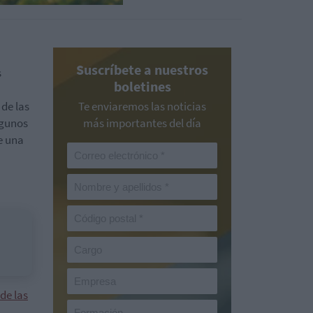
Suscríbete a nuestros
s
boletines
 de las
Te enviaremos las noticias
lgunos
más importantes del día
e una
de las