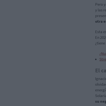
Pero y
y las 
presenc
otra 
Esta e
En 202
¿tiene
¿Nu
Str
El c
Ignaci
olvida
energí
Solari
su neg