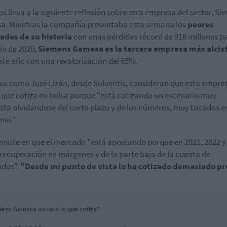
os lleva a la siguiente reflexión sobre otra empresa del sector, S
. Mientras la compañía presentaba esta semana los
peores
ados de su historia
con unas pérdidas récord de 918 millones p
cio de 2020,
Siemens Gamesa es la tercera empresa más alcist
ste año con una revalorización del 65%.
os como José Lizán, desde Solventis, consideran que esta empre
o que cotiza en bolsa porque "está cotizando un escenario muy
sta olvidándose del corto plazo y de los números, muy tocados e
nes".
insiste en que el mercado "está apostando porque en 2021, 2022 y
recuperación en márgenes y de la parte baja de la cuenta de
ados".
"Desde mi punto de vista lo ha cotizado demasiado p
.
ens Gamesa no vale lo que cotiza"