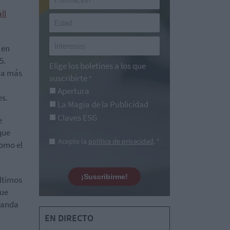
ll
 en
5.
Elige los boletines a los que
esa más
suscribirte
*
Apertura
s.
La Magia de la Publicidad
Claves ESG
e
que
Acepto la
política de privacidad
. *
como el
¡Suscribirme!
últimos
que
manda
EN DIRECTO