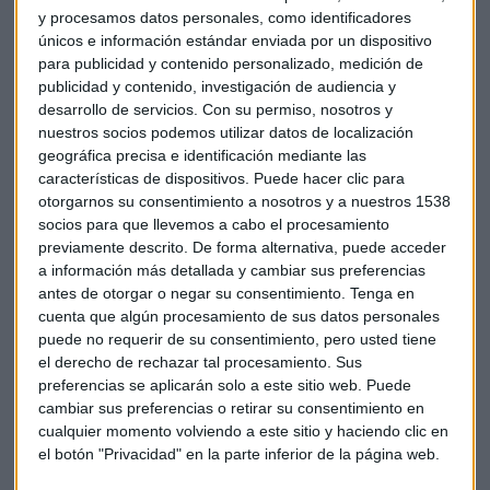
y procesamos datos personales, como identificadores
únicos e información estándar enviada por un dispositivo
para publicidad y contenido personalizado, medición de
publicidad y contenido, investigación de audiencia y
desarrollo de servicios.
Con su permiso, nosotros y
nuestros socios podemos utilizar datos de localización
geográfica precisa e identificación mediante las
características de dispositivos. Puede hacer clic para
otorgarnos su consentimiento a nosotros y a nuestros 1538
socios para que llevemos a cabo el procesamiento
previamente descrito. De forma alternativa, puede acceder
a información más detallada y cambiar sus preferencias
antes de otorgar o negar su consentimiento.
Tenga en
cuenta que algún procesamiento de sus datos personales
puede no requerir de su consentimiento, pero usted tiene
el derecho de rechazar tal procesamiento. Sus
Según explica Jorge del Canto, asesor financiero en
preferencias se aplicarán solo a este sitio web. Puede
cambiar sus preferencias o retirar su consentimiento en
delcanto.es, "el índice
IBEX
35, este alza, está muy bien
cualquier momento volviendo a este sitio y haciendo clic en
soportado por el incremento de los beneficios de las
el botón "Privacidad" en la parte inferior de la página web.
empresas que lo componen y, por lo tanto, no se ha