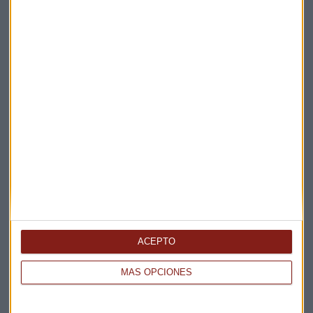
Alberto Iturralde: “Hay que seguir alcistas y
tranquilos”
El analista independiente responde a dudas sobre
Apple, Nvidia, Novo Nordisk, Acerinox, Siemens y
Repsol, entre otros
Capital Radio
/ 2026-01-09
Consultorio
Repsol
Mapfre
Iberdrola
ACEPTO
Enagás
MÁS OPCIONES