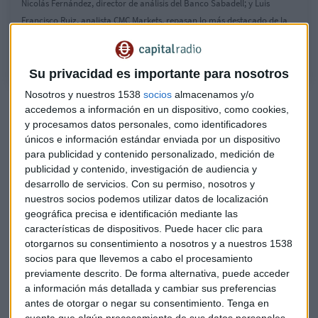
Nicolás Fernández, director de análisis del Banco Sabadell; y Luis
Francisco Ruiz, analista CMC Markets, repasan lo más destacado de la
apertura de las bolsas europeas este lunes.
Su privacidad es importante para nosotros
Nosotros y nuestros 1538
socios
almacenamos y/o
accedemos a información en un dispositivo, como cookies,
y procesamos datos personales, como identificadores
únicos e información estándar enviada por un dispositivo
para publicidad y contenido personalizado, medición de
publicidad y contenido, investigación de audiencia y
desarrollo de servicios.
Con su permiso, nosotros y
nuestros socios podemos utilizar datos de localización
geográfica precisa e identificación mediante las
características de dispositivos. Puede hacer clic para
otorgarnos su consentimiento a nosotros y a nuestros 1538
¿Te preocupan tus inversiones? Te contamos
socios para que llevemos a cabo el procesamiento
El Mercado que Viene con Banco Big
previamente descrito. De forma alternativa, puede acceder
Hoy, con José Luis Herrera, analista de Banco Big.
a información más detallada y cambiar sus preferencias
Capital Radio
/ 2023-04-17
antes de otorgar o negar su consentimiento.
Tenga en
cuenta que algún procesamiento de sus datos personales