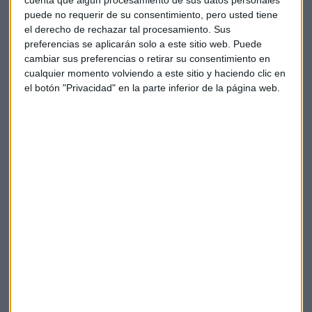
¿Quién quiere hacerse con los Angry
puede no requerir de su consentimiento, pero usted tiene
Bird?
el derecho de rechazar tal procesamiento. Sus
preferencias se aplicarán solo a este sitio web. Puede
La
japonesa SEGA
ha confirmado una oferta de compra por
cambiar sus preferencias o retirar su consentimiento en
la finlandesa
Rovio,
el fabricante del juego Angry Bird, por
cualquier momento volviendo a este sitio y haciendo clic en
776 millones de dólares. Ofrece 9,25 euros por acción, una
el botón "Privacidad" en la parte inferior de la página web.
prima del 19% sobre el precio de cierre del viernes. Las
acciones de Rovia han comenzado con subidas de un 18%.
Rovio recibió una oferta pública de adquisición de 683
millones de euros (750 millones de dólares) en enero de
parte de la israelí Playtika Holding pero las conversaciones
se suspendieron el mes pasado.