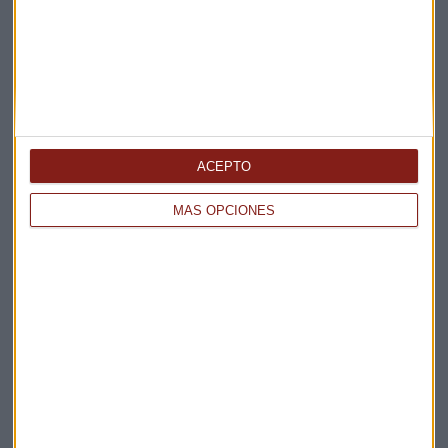
Suscríbete a nuestros boletines
Te enviaremos las noticias más importantes del día
ACEPTO
MÁS OPCIONES
Elige los boletines a los que suscribirte
*