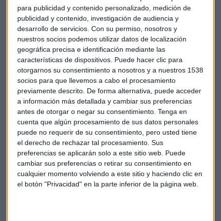
para publicidad y contenido personalizado, medición de
publicidad y contenido, investigación de audiencia y
desarrollo de servicios.
Con su permiso, nosotros y
nuestros socios podemos utilizar datos de localización
geográfica precisa e identificación mediante las
características de dispositivos. Puede hacer clic para
"El rally ya está hecho"
otorgarnos su consentimiento a nosotros y a nuestros 1538
Respecto a
Tesla
, que acumula un 85% de beneficios para
socios para que llevemos a cabo el procesamiento
algunos inversores, el analista recomienda mantener las
previamente descrito. De forma alternativa, puede acceder
a información más detallada y cambiar sus preferencias
posiciones, aunque sugiere vigilar el nivel de 400 como
antes de otorgar o negar su consentimiento.
Tenga en
punto crítico. Por debajo de este nivel, aconseja considerar
cuenta que algún procesamiento de sus datos personales
deshacer el 50% de la posición, aunque mantiene una visión
puede no requerir de su consentimiento, pero usted tiene
alcista en el medio y largo plazo.
el derecho de rechazar tal procesamiento. Sus
preferencias se aplicarán solo a este sitio web. Puede
En cuanto a
PayPal
, el experto sugiere cautela. A pesar de
cambiar sus preferencias o retirar su consentimiento en
mostrar máximos y mínimos relativos crecientes desde
cualquier momento volviendo a este sitio y haciendo clic en
julio, la zona de 85 podría ser interesante para tomar
el botón "Privacidad" en la parte inferior de la página web.
posiciones, pero con un stop muy ajustado. Recomienda
esperar a una ruptura por encima de 94 o, en caso de
pérdidas, considerar entradas cerca de 77.