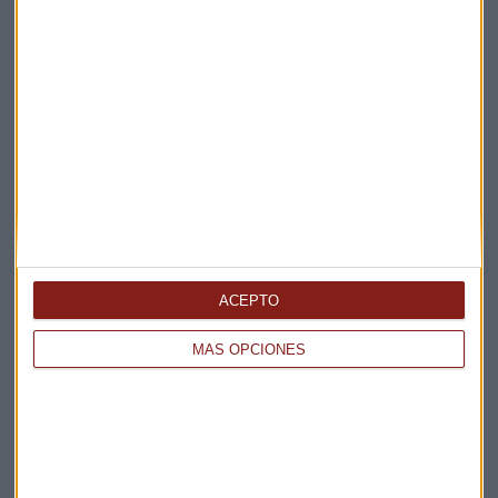
ACEPTO
MÁS OPCIONES
Elige los boletines a los que suscribirte
*
Apertura
La Magia de la Publicidad
Claves ESG