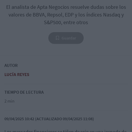
El analista de Apta Negocios resuelve dudas sobre los
valores de BBVA, Repsol, EDP y los índices Nasdaq y
S&P500, entre otros
Guardar
AUTOR
LUCÍA REYES
TIEMPO DE LECTURA
2 min
09/04/2025 10:42 (ACTUALIZADO 09/04/2025 11:08)
Los mercados financieros se tiñen de rojo en una jornada de