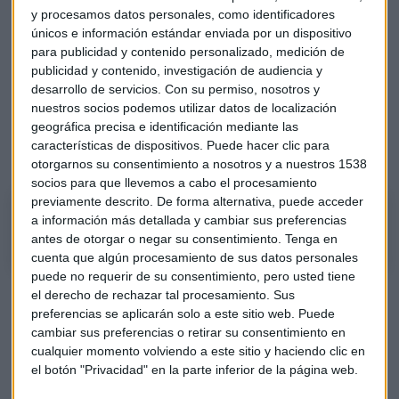
ver
". No considera que sea momento para tomar decisiones
y procesamos datos personales, como identificadores
drásticas de salida estando en los niveles actuales de los
únicos e información estándar enviada por un dispositivo
índices americanos. Es importante observar cómo
para publicidad y contenido personalizado, medición de
publicidad y contenido, investigación de audiencia y
funcionan los soportes basados en Fibonacci en los que se
desarrollo de servicios.
Con su permiso, nosotros y
encuentran actualmente. Como única recomendación
nuestros socios podemos utilizar datos de localización
concreta, menciona a
EDP, la eléctrica portuguesa.
geográfica precisa e identificación mediante las
características de dispositivos. Puede hacer clic para
Escucha todos sus argumentos aquí:
otorgarnos su consentimiento a nosotros y a nuestros 1538
socios para que llevemos a cabo el procesamiento
previamente descrito. De forma alternativa, puede acceder
El Minuto de Oro con Roberto Moro, analista de Apta Negocios
a información más detallada y cambiar sus preferencias
antes de otorgar o negar su consentimiento.
Tenga en
cuenta que algún procesamiento de sus datos personales
puede no requerir de su consentimiento, pero usted tiene
Un factor adicional de incertidumbre es la inminente
el derecho de rechazar tal procesamiento. Sus
temporada de resultados empresariales. Aunque las cifras
preferencias se aplicarán solo a este sitio web. Puede
cambiar sus preferencias o retirar su consentimiento en
del primer trimestre probablemente no se hayan visto
cualquier momento volviendo a este sitio y haciendo clic en
afectadas, "
el apartado de expectativas va a cambiar
el botón "Privacidad" en la parte inferior de la página web.
para mal y mucho
", augura Moro.