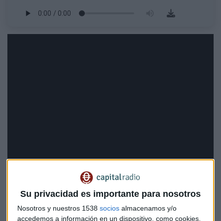
Su privacidad es importante para nosotros
El Minuto de Oro
Nosotros y nuestros 1538
socios
almacenamos y/o
En su Minuto de Oro, Roberto Moro recomienda "
esperar y
accedemos a información en un dispositivo, como cookies,