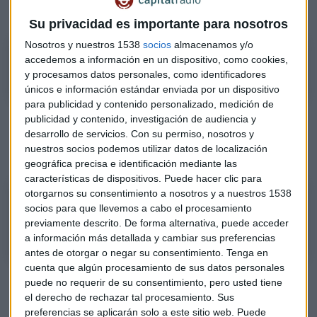
buen aspecto” y tiene un objetivo de 11,50 euros.
Su privacidad es importante para nosotros
Nosotros y nuestros 1538
socios
almacenamos y/o
Roberto Moro: Solaria tiene buen aspecto
accedemos a información en un dispositivo, como cookies,
y procesamos datos personales, como identificadores
únicos e información estándar enviada por un dispositivo
para publicidad y contenido personalizado, medición de
La automovilística
Tesla
sigue marcando máximos
publicidad y contenido, investigación de audiencia y
desarrollo de servicios.
Con su permiso, nosotros y
históricos y su aspecto aconseja “comprar”. Podría seguir
nuestros socios podemos utilizar datos de localización
avanzando con un stop en la zona de 1.020 dólares.
geográfica precisa e identificación mediante las
características de dispositivos. Puede hacer clic para
otorgarnos su consentimiento a nosotros y a nuestros 1538
Roberto Moro: Tesla puede seguir subiendo a pesar de que está en
socios para que llevemos a cabo el procesamiento
máximos
previamente descrito. De forma alternativa, puede acceder
a información más detallada y cambiar sus preferencias
antes de otorgar o negar su consentimiento.
Tenga en
cuenta que algún procesamiento de sus datos personales
El analista de Apta Negocios ha explicado el gráfico que
puede no requerir de su consentimiento, pero usted tiene
está dibujando el sector bancario, el
Ibex 35,
con un primer
el derecho de rechazar tal procesamiento. Sus
preferencias se aplicarán solo a este sitio web. Puede
soporte en 7.150 puntos, y el
EuroStoxx50
donde ve el