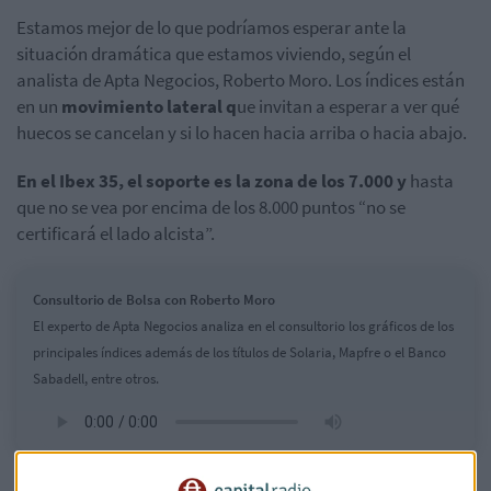
Estamos mejor de lo que podríamos esperar ante la
situación dramática que estamos viviendo, según el
analista de Apta Negocios, Roberto Moro. Los índices están
en un
movimiento lateral q
ue invitan a esperar a ver qué
huecos se cancelan y si lo hacen hacia arriba o hacia abajo.
En el Ibex 35, el soporte es la zona de los 7.000 y
hasta
que no se vea por encima de los 8.000 puntos “no se
certificará el lado alcista”.
Consultorio de Bolsa con Roberto Moro
El experto de Apta Negocios analiza en el consultorio los gráficos de los
principales índices además de los títulos de Solaria, Mapfre o el Banco
Sabadell, entre otros.
Moro ha analizado el gráfico de
Solaria
en el que ve “muy