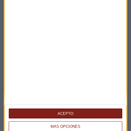
Elige los boletines a los que suscribirte
*
Apertura
La Magia de la Publicidad
Claves ESG
Acepto la
política de privacidad
. *
¡Suscribirme!
EN DIRECTO
@CAPITALRADIOB
ACEPTO
MÁS OPCIONES