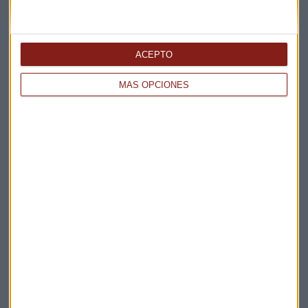
Elige los boletines a los que suscribirte
*
ACEPTO
Apertura
La Magia de la Publicidad
MÁS OPCIONES
Claves ESG
Acepto la
política de privacidad
. *
¡Suscribirme!
EN DIRECTO
@CAPITALRADIOB