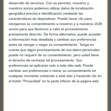
Entre las primeras diez compañías en
desarrollo de servicios.
Con su permiso, nosotros y
inversión en i+d del mundo
nuestros socios podemos utilizar datos de localización
geográfica precisa e identificación mediante las
A nivel global, las
cuentas de la compañía han escalado
características de dispositivos. Puede hacer clic para
un 9%
y el beneficio se ha mantenido estable con un ligero
otorgarnos su consentimiento a nosotros y a nuestros 1538
descenso del 1%.
socios para que llevemos a cabo el procesamiento
previamente descrito. De forma alternativa, puede acceder
a información más detallada y cambiar sus preferencias
No obstante, Federico Plaza considera que en esta ocasión
antes de otorgar o negar su consentimiento.
Tenga en
los resultados se han balanceado con unas cifras más
cuenta que algún procesamiento de sus datos personales
constantes en España y crecimiento a nivel global.
puede no requerir de su consentimiento, pero usted tiene
el derecho de rechazar tal procesamiento. Sus
"Los resultados podían haber sido más elevados, pero
preferencias se aplicarán solo a este sitio web. Puede
adquirimos el compromiso de
duplicar la inversión en i+d
cambiar sus preferencias o retirar su consentimiento en
a lo largo de esta década
con independencia de las
cualquier momento volviendo a este sitio y haciendo clic en
ventas".
el botón "Privacidad" en la parte inferior de la página web.
En la actualidad,
Roche
es la primera farmacéutica en
inversión en i+d con un desembolso que asciende a los
13.700 millones de francos suizos.