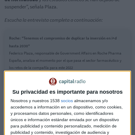
suspender", señala Plaza.
Escucha la entrevista completa a continuación:
Roche: "Tenemos el compromiso de duplicar la inversión en i+d
hasta 2030"
Federico Plaza, responsable de Government Affairs en Roche Pharma
España, analiza el momento por el que pasa el sector farmacéutico y
los retos de la compañía para este 2022
Su privacidad es importante para nosotros
Atrys Health: "El BME Growth se ha quedado estrecho para
Nosotros y nuestros 1538
socios
almacenamos y/o
nuestras operaciones"
accedemos a información en un dispositivo, como cookies,
y procesamos datos personales, como identificadores
HAYS: "España juega un papel determinante en la
únicos e información estándar enviada por un dispositivo
tecnología"
para publicidad y contenido personalizado, medición de
publicidad y contenido, investigación de audiencia y