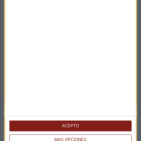
Suscríbete a nuestros boletines
Te enviaremos las noticias más importantes del día
ACEPTO
MÁS OPCIONES