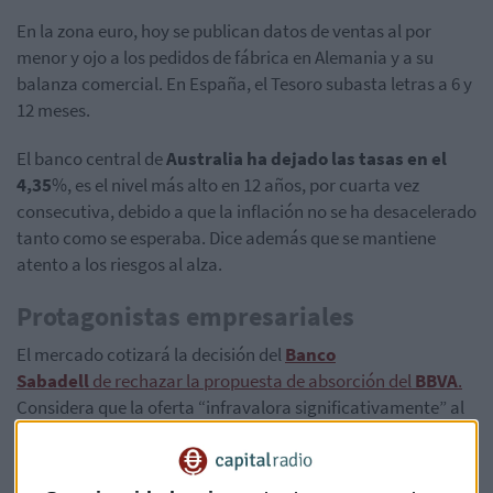
En la zona euro, hoy se publican datos de ventas al por
menor y ojo a los pedidos de fábrica en Alemania y a su
balanza comercial. En España, el Tesoro subasta letras a 6 y
12 meses.
El banco central de
Australia ha dejado las tasas en el
4,35
%, es el nivel más alto en 12 años, por cuarta vez
consecutiva, debido a que la inflación no se ha desacelerado
tanto como se esperaba. Dice además que se mantiene
atento a los riesgos al alza.
Protagonistas empresariales
El mercado cotizará la decisión del
Banco
Sabadell
de rechazar la propuesta de absorción del
BBVA
.
Considera que la oferta “infravalora significativamente” al
banco y sus perspectivas de crecimiento como entidad
independiente.