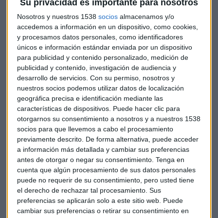
Su privacidad es importante para nosotros
El Sabadell agrega a sus motivos para descartar la
Nosotros y nuestros 1538
socios
almacenamos y/o
absorción la volatilidad de las acciones del banco que
accedemos a información en un dispositivo, como cookies,
preside Carlos Torres en los últimos días, lo que genera una
y procesamos datos personales, como identificadores
"incertidumbre adicional" sobre la propuesta, que ofrecía
únicos e información estándar enviada por un dispositivo
canjear un acción del BBVA por cada 4,83 del Sabadell.
para publicidad y contenido personalizado, medición de
publicidad y contenido, investigación de audiencia y
Fuentes de BBVA “lamentan” que Sabadell haya rechazado
desarrollo de servicios.
Con su permiso, nosotros y
una oferta tan “atractiva”. La negativa de Sabadell eleva las
nuestros socios podemos utilizar datos de localización
especulaciones de una opa hostil por parte de BBVA.
geográfica precisa e identificación mediante las
características de dispositivos. Puede hacer clic para
Sabadell no tiene un núcleo duro accionarial y el 95% de las
otorgarnos su consentimiento a nosotros y a nuestros 1538
acciones cotiza en Bolsa.
socios para que llevemos a cabo el procesamiento
previamente descrito. De forma alternativa, puede acceder
UBS
obtiene sus primeros beneficios desde la adquisición de
a información más detallada y cambiar sus preferencias
su rival Credit Suisse. En el primer trimestre ha obtenido un
antes de otorgar o negar su consentimiento.
Tenga en
beneficio neto de 1.800 millones de dólares. Supera
cuenta que algún procesamiento de sus datos personales
previsiones.
puede no requerir de su consentimiento, pero usted tiene
el derecho de rechazar tal procesamiento. Sus
Además, señala que ha logrado un ahorro adicional de 1.000
preferencias se aplicarán solo a este sitio web. Puede
millones de dólares en costes brutos en el primer trimestre,
cambiar sus preferencias o retirar su consentimiento en