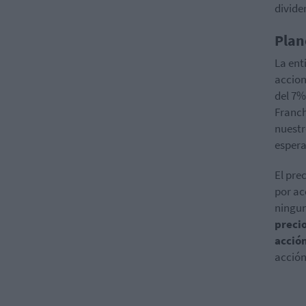
divide
Plan
La ent
accion
del 7%
Franch
nuestr
espera
El pre
por ac
ningun
precio
acció
acción