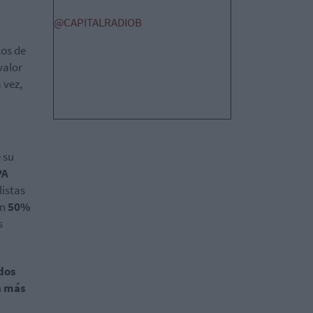
@CAPITALRADIOB
los de
valor
 vez,
 su
PA
istas
un
50%
s
dos
a más