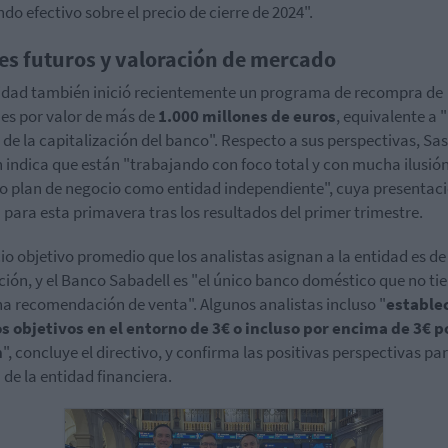
ndo efectivo sobre el precio de cierre de 2024".
es futuros y valoración de mercado
idad también inició recientemente un programa de recompra de
es por valor de más de
1.000 millones de euros
, equivalente a
 de la capitalización del banco". Respecto a sus perspectivas, Sas
 indica que están "trabajando con foco total y con mucha ilusió
o plan de negocio como entidad independiente", cuya presentaci
 para esta primavera tras los resultados del primer trimestre.
cio objetivo promedio que los analistas asignan a la entidad es de
ción, y el Banco Sabadell es "el único banco doméstico que no ti
a recomendación de venta". Algunos analistas incluso "
estable
s objetivos en el entorno de 3€ o incluso por encima de 3€ p
n
", concluye el directivo, y confirma las positivas perspectivas par
 de la entidad financiera.