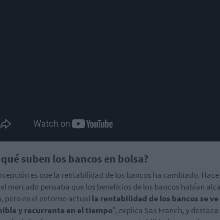
 qué suben los bancos en bolsa?
rcepción es que la rentabilidad de los bancos ha cambiado. Hace
el mercado pensaba que los beneficios de los bancos habían al
o, pero en el entorno actual
la rentabilidad de los bancos se v
ible y recurrente en el tiempo
", explica Sas Franch, y destaca