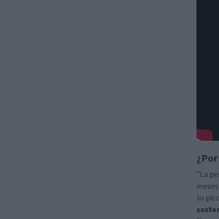
¿Por
"La pe
meses 
su pic
sosten