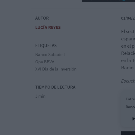
AUTOR
01/04/2
LUCÍA REYES
El sec
españo
ETIQUETAS
en el 
Relaci
Banco Sabadell
en la 
Opa BBVA
Radio.
XVI Día de la Inversión
Escuch
TIEMPO DE LECTURA
3 min
Entre
Banc