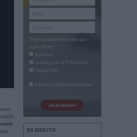
Elige los boletines a los que
suscribirte
*
Apertura
La Magia de la Publicidad
Claves ESG
Acepto la
política de privacidad
. *
¡Suscribirme!
 unos
canzado
e como
EN DIRECTO
 que