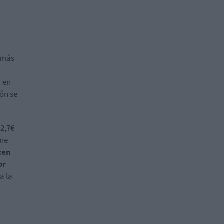
 "más
n en
ón se
 2,7€
ene
cen
or
a la