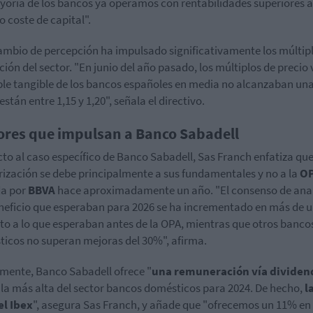
yoría de los bancos ya operamos con rentabilidades superiores a
o coste de capital".
ambio de percepción ha impulsado significativamente los múltip
ción del sector. "En junio del año pasado, los múltiplos de precio 
le tangible de los bancos españoles en media no alcanzaban una
stán entre 1,15 y 1,20", señala el directivo.
ores que impulsan a Banco Sabadell
to al caso específico de Banco Sabadell, Sas Franch enfatiza que
rización se debe principalmente a sus fundamentales y no a la
O
da por
BBVA
hace aproximadamente un año. "El consenso de anal
eneficio que esperaban para 2026 se ha incrementado en más de 
to a lo que esperaban antes de la OPA, mientras que otros banco
icos no superan mejoras del 30%", afirma.
mente, Banco Sabadell ofrece "
una remuneración vía dividen
 la más alta del sector bancos domésticos para 2024. De hecho,
l
el Ibex
", asegura Sas Franch, y añade que "ofrecemos un 11% en