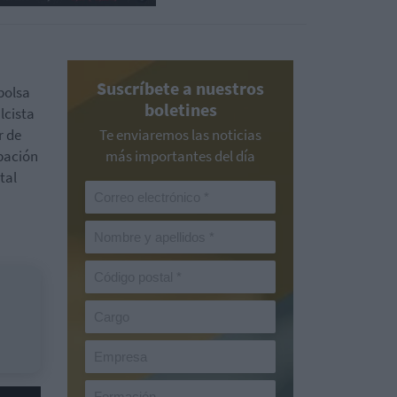
Suscríbete a nuestros
bolsa
boletines
lcista
r de
Te enviaremos las noticias
ipación
más importantes del día
tal