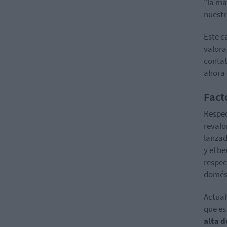
"la ma
nuestr
Este c
valora
contab
ahora e
Fact
Respec
revalo
lanza
y el b
respec
domést
Actual
que es
alta d