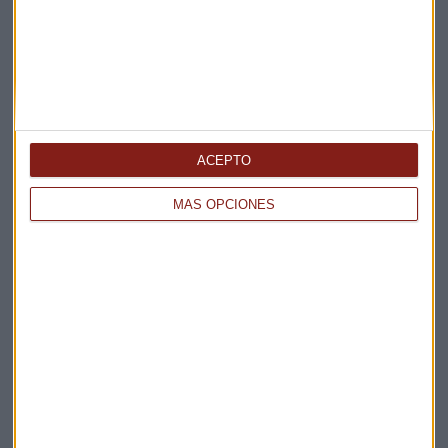
Claves ESG
Acepto la
política de privacidad
. *
¡Suscribirme!
ACEPTO
MÁS OPCIONES
EN DIRECTO
@CAPITALRADIOB