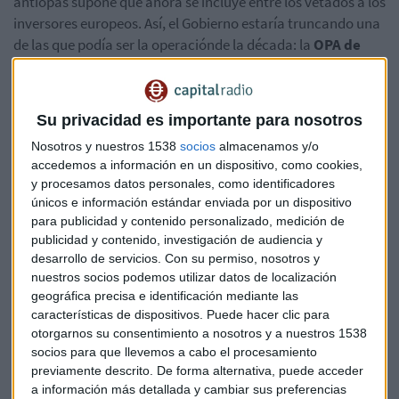
antiopas supone que ahora se incluye entre los vetados a los
inversores europeos. Así, el Gobierno estaría truncando una
de las que podía ser la operaciónde la década: la
OPA de
Deutsche Telekom
sobre el gigante español de las
telecomunicaciones,
Telefónica
.
Su privacidad es importante para nosotros
De momento solo era un rumor que salió a la luz hace unas
semanas, pero con la legislación entonces vigente la
Nosotros y nuestros 1538
socios
almacenamos y/o
accedemos a información en un dispositivo, como cookies,
alemana tenía vía libre para opar a Telefónica por su
y procesamos datos personales, como identificadores
condición de empresa europea.
únicos e información estándar enviada por un dispositivo
para publicidad y contenido personalizado, medición de
La empresa de Pallete es una de las más penalizadas en
publicidad y contenido, investigación de audiencia y
bolsa ya no solo en 2020, sino también en los últimos años.
desarrollo de servicios.
Con su permiso, nosotros y
Actualmente cotiza en niveles de 2003
y desde hace tres
nuestros socios podemos utilizar datos de localización
años ha caído un 60% en bolsa. Carne de cañón para quien
geográfica precisa e identificación mediante las
quiera comprar una gigante empresarial a un precio barato.
características de dispositivos. Puede hacer clic para
otorgarnos su consentimiento a nosotros y a nuestros 1538
Pero Telefónica no solo estaba a tiro de la OPA de Deutsche
socios para que llevemos a cabo el procesamiento
previamente descrito. De forma alternativa, puede acceder
Telekom por el precio, también por su estructura
a información más detallada y cambiar sus preferencias
accionarial. La teleco
tiene un free float del 84%
, lo que la