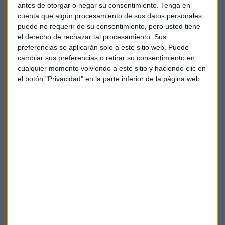
antes de otorgar o negar su consentimiento.
Tenga en
convierte en una de las compañías del Ibex que más
cuenta que algún procesamiento de sus datos personales
acciones tiene en libre circulación. Y por tanto, es una de las
puede no requerir de su consentimiento, pero usted tiene
empresas con
menos presión de grandes accionistas
el derecho de rechazar tal procesamiento. Sus
para un posible 'opante'
. De hecho, Telefónica dice tener
preferencias se aplicarán solo a este sitio web. Puede
1,2 millones de accionistas en total.
cambiar sus preferencias o retirar su consentimiento en
cualquier momento volviendo a este sitio y haciendo clic en
el botón "Privacidad" en la parte inferior de la página web.
Pero esta no es la única conquista exterior en el Ibex que el
Gobierno ha vetado para que no se aprovechen de los
precios bajos. Ignacio Cantos, de ATL Capital, también
sugiere a
Repsol o Meliá Hoteles
como posibles víctimas.
Sin embargo, también hay posibles OPAs en el Ibex donde el
factor precio no es el gran atractivo de la empresa en
cuestión. Uno de esos casos es
PharmaMar
. Todavía es una
farmacéutica pequeña, pero si su Aplidin funciona contra el
coronavirus su potencial se dispararía atrayendo la
atención de muchas de las big pharmas.
Además de eso, igual que Telefónica, PharmaMar apenas