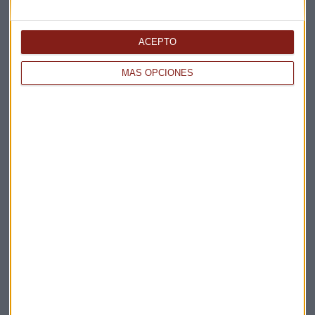
ACEPTO
MÁS OPCIONES
Elige los boletines a los que suscribirte
*
Apertura
La Magia de la Publicidad
Claves ESG
Acepto la
política de privacidad
. *