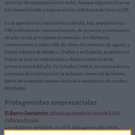
servicios de computación en nube. Aunque algunas cifras se
han desacelerado y baja en el mercado fuera de hora un 2%.
En la agenda macroeconómica del día, hoy anotamos los
PMI preliminares manufactureros, de servicios y compuesto
de julio en las principales economías. En Alemania
conoceremos el índice GfK de clima de consumo de agosto y
habrá subasta de deuda a 10 años y en España, se publica el
índice de precios industriales y datos hoteleros de la
primera mitad del año. En Estados Unidos, se conocerán los
permisos de construcción, la balanza comercial de bienes,
datos de viviendas nuevas de junio e inventarios de crudo y
destilados.
Protagonistas empresariales
El Banco Santander
obtuvo un beneficio neto de 6.059
millones de euro
s en el primer semestre, un 16 % más que un año antes,
gracias al crecimiento de los ingresos, que alcanzaron el