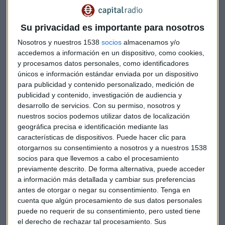
récord de 31.050 millones, así como a la captación de cuatro
millones de clientes y al control de los costes. Supera
Su privacidad es importante para nosotros
previsiones.
Nosotros y nuestros 1538
socios
almacenamos y/o
accedemos a información en un dispositivo, como cookies,
Mejora los objetivos fijados para el conjunto del año: espera
y procesamos datos personales, como identificadores
un crecimiento de los ingresos de un dígito alto frente al
únicos e información estándar enviada por un dispositivo
dígito medio anterior y un retorno sobre el capital tangible
para publicidad y contenido personalizado, medición de
(RoTE) superior al 16 %.
publicidad y contenido, investigación de audiencia y
desarrollo de servicios.
Con su permiso, nosotros y
Solo en el segundo trimestre del año, el beneficio atribuido
nuestros socios podemos utilizar datos de localización
alcanzó un récord de 3.207 millones de euros, un 20 % más.
geográfica precisa e identificación mediante las
características de dispositivos. Puede hacer clic para
Por encima de lo esperado.
otorgarnos su consentimiento a nosotros y a nuestros 1538
socios para que llevemos a cabo el procesamiento
El banco alemán
Deutsche Bank
registra pérdidas en el
previamente descrito. De forma alternativa, puede acceder
segundo trimestre de 143 millones de euros, la primera en
a información más detallada y cambiar sus preferencias
cuatro años después de reservar 1.300 millones de euros
antes de otorgar o negar su consentimiento.
Tenga en
como provisión para una prolongada demanda de
cuenta que algún procesamiento de sus datos personales
inversores por su división Postbank. Pese a los números
puede no requerir de su consentimiento, pero usted tiene
rojos, la cifra ha sido algo menor de lo esperado.
el derecho de rechazar tal procesamiento. Sus