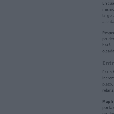
En cu
mismo.
largo 
asenta
Respe
pruden
hará. 
oleada
Entr
Es un
increm
plazo,
relanz
Mapfr
por la
pruden