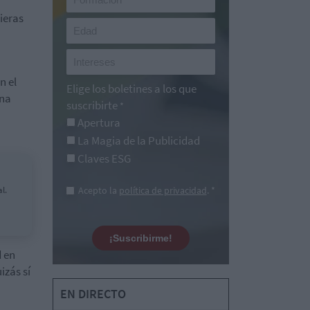
ieras
n el
Elige los boletines a los que
una
suscribirte
*
Apertura
La Magia de la Publicidad
Claves ESG
l.
Acepto la
política de privacidad
. *
¡Suscribirme!
 en
izás sí
EN DIRECTO