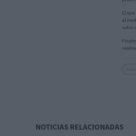
El que
al med
sufrir
Finalm
realme
Cons
NOTICIAS RELACIONADAS