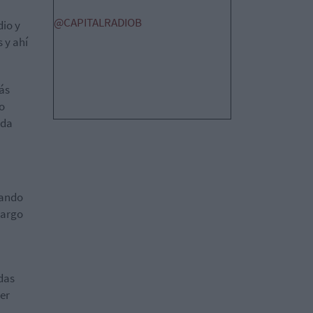
@CAPITALRADIOB
dio y
s y ahí
más
o
nda
rando
largo
das
ser