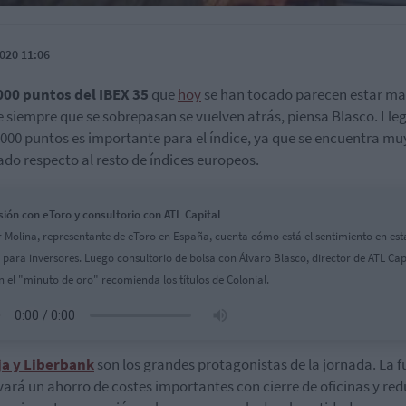
020 11:06
000 puntos del IBEX 35
que
hoy
se han tocado parecen estar mal
 siempre que se sobrepasan se vuelven atrás, piensa Blasco. Lleg
.000 puntos es importante para el índice, ya que se encuentra mu
ado respecto al resto de índices europeos.
sión con eToro y consultorio con ATL Capital
r Molina, representante de eToro en España, cuenta cómo está el sentimiento en est
l para inversores. Luego consultorio de bolsa con Álvaro Blasco, director de ATL Cap
n el "minuto de oro" recomienda los títulos de Colonial.
ja y Liberbank
son los grandes protagonistas de la jornada. La f
vará un ahorro de costes importantes con cierre de oficinas y re