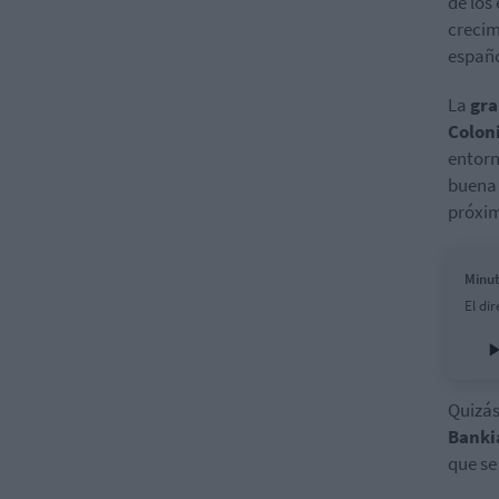
de los
crecim
españo
La
gra
Colon
entorn
buena 
próxim
Minut
El dir
Quizás
Banki
que se