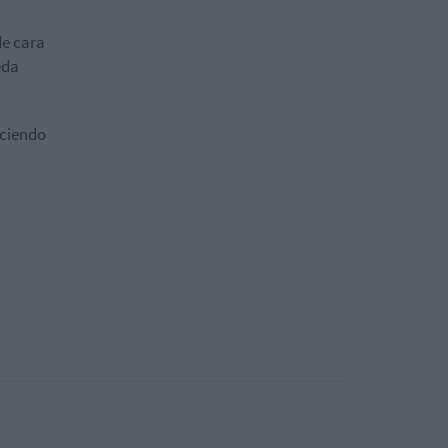
de cara
eda
aciendo