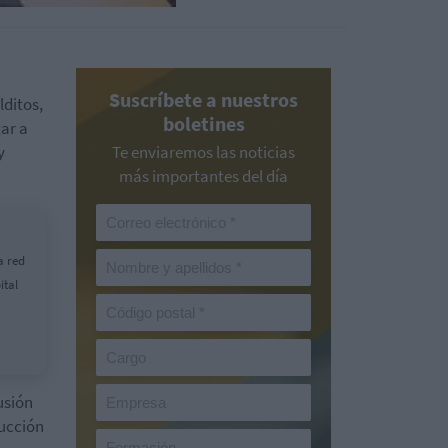
Suscríbete a nuestros
ditos,
boletines
ar a
y
Te enviaremos las noticias
más importantes del día
a red
ital
usión
ducción