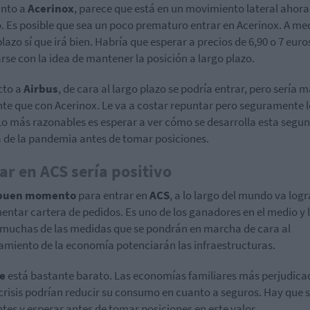
anto a
Acerinox
, parece que está en un movimiento lateral ahora
 Es posible que sea un poco prematuro entrar en Acerinox. A me
plazo sí que irá bien. Habría que esperar a precios de 6,90 o 7 euro
rse con la idea de mantener la posición a largo plazo.
cto a
Airbus
, de cara al largo plazo se podría entrar, pero sería 
te que con Acerinox. Le va a costar repuntar pero seguramente l
Lo más razonables es esperar a ver cómo se desarrolla esta segu
 de la pandemia antes de tomar posiciones.
ar en ACS sería positivo
buen momento
para entrar en
ACS
, a lo largo del mundo va log
entar cartera de pedidos. Es uno de los ganadores en el medio y 
 muchas de las medidas que se pondrán en marcha de cara al
amiento de la economía potenciarán las infraestructuras.
e
está bastante barato. Las economías familiares más perjudica
 crisis podrían reducir su consumo en cuanto a seguros. Hay que 
tes y esperar antes de tomar posiciones en este valor.