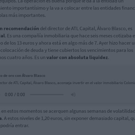
 equipos. La operación es buena porque le da a la entidad un
iento importantísimo y la va a colocar entre las entidades financ
las más importantes.
n recomendación
del director de ATL Capital, Álvaro Blasco, es
ial
. Es una compañía inmobiliaria que hace seis meses cotizaba e
o de los 13 euros y ahora está en algo más de 7. Ayer hizo hacer 
colocación de deuda y tiene cubiertos los vencimientos para los
os cuatro años. Es un
valor con absoluta liquidez
.
o de oro con Álvaro Blasco
ector de ATL Capital, Álvaro Blasco, aconseja invertir en el valor inmobiliario Colonia
 en estos momentos se acerquen algunas semanas de volatilidad
a
. A estos niveles de 1,20 euros, sin exponer demasiado capital, qu
 podría entrar.