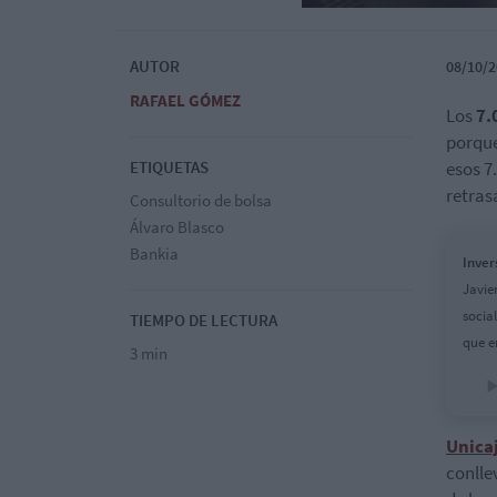
AUTOR
08/10/2
RAFAEL GÓMEZ
Los
7.
porque
ETIQUETAS
esos 7
retras
Consultorio de bolsa
Álvaro Blasco
Bankia
Inver
Javie
socia
TIEMPO DE LECTURA
que e
3 min
Unica
conlle