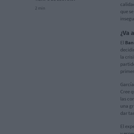
calida
2 min
que se
insegu
¿Va 
El
Ban
decidir
la cris
partid
primer
García
Cree q
las co
una g
dar ta
El exp
y espe