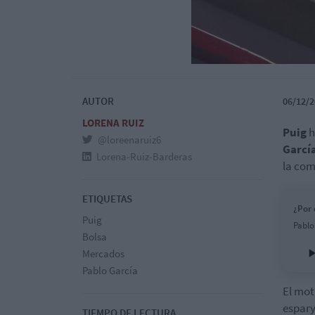
AUTOR
06/12/2
LORENA RUIZ
Puig
h
@loreenaruiz6
Garcí
Lorena-Ruiz-Barderas
la co
ETIQUETAS
¿Por 
Puig
Pablo
Bolsa
Mercados
Pablo García
El mot
espary
TIEMPO DE LECTURA