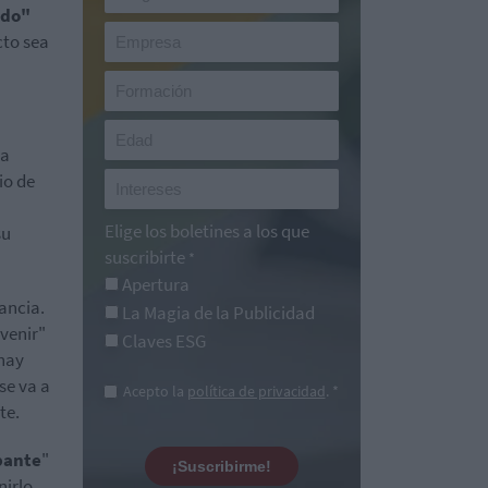
ado"
cto sea
ra
io de
Elige los boletines a los que
su
suscribirte
*
Apertura
ancia.
La Magia de la Publicidad
evenir"
Claves ESG
 hay
se va a
Acepto la
política de privacidad
. *
te.
pante
"
¡Suscribirme!
irlo.