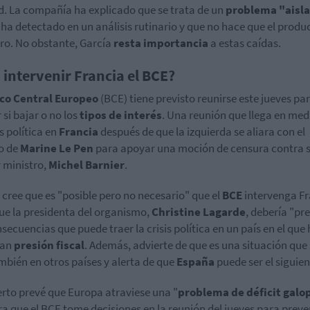
d. La compañía ha explicado que se trata de un
problema "aisl
 ha detectado en un análisis rutinario y que no hace que el produ
ro. No obstante, García
resta importancia
a estas caídas.
a intervenir Francia el BCE?
co Central Europeo
(BCE) tiene previsto reunirse este jueves pa
 si bajar o no los
tipos de interés
. Una reunión que llega en med
is política en
Francia
después de que la izquierda se aliara con el
o de
Marine Le Pen
para apoyar una moción de censura contra 
 ministro,
Michel Barnier
.
 cree que es "posible pero no necesario" que el
BCE
intervenga Fr
ue la presidenta del organismo,
Christine Lagarde
, debería "pr
nsecuencias que puede traer la crisis política en un país en el que
ran
presión fiscal
. Además, advierte de que es una situación que 
mbién en otros países y alerta de que
España
puede ser el siguien
erto prevé que Europa atraviese una "
problema de déficit galo
ra que el BCE tome decisiones en la reunión del jueves para preven