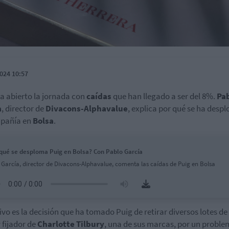
024 10:57
a abierto la jornada con
caídas
que han llegado a ser del 8%.
Pa
a
, director de
Divacons-Alphavalue
, explica por qué se ha des
mpañía en
Bolsa
.
qué se desploma Puig en Bolsa? Con Pablo García
 García, director de Divacons-Alphavalue, comenta las caídas de Puig en Bolsa
ivo es la decisión que ha tomado Puig de retirar diversos lotes de
 fijador de
Charlotte Tilbury
, una de sus marcas, por un proble