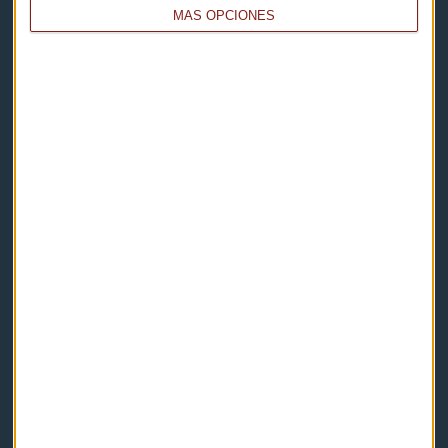
MÁS OPCIONES
Capital Radio
Noticias
Eventos
Consultorios
Programas y podcasts
Contacto & Legal
Contacto