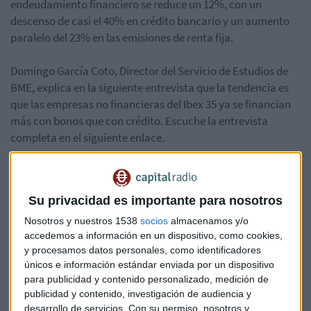
endeudamiento financiero se reduce un 12%, con un
descenso de casi el 40% en crédito bancario y un aumento
paralelo del 23% en las emisiones de renta fija.
Domingo García Coto, Director del Servicio de Estudios de
BME, explica en la siguiente entrevista que la tendencia es
que las empresas no financieras del Ibex 35 ya se financian
más con bonos que con crédito. Escuche la entrevista
completa en el siguiente enlace.
Su privacidad es importante para nosotros
Nosotros y nuestros 1538
socios
almacenamos y/o
accedemos a información en un dispositivo, como cookies,
y procesamos datos personales, como identificadores
únicos e información estándar enviada por un dispositivo
para publicidad y contenido personalizado, medición de
publicidad y contenido, investigación de audiencia y
desarrollo de servicios.
Con su permiso, nosotros y