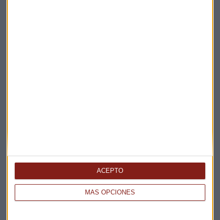
Elige los boletines a los que suscribirte
*
Apertura
La Magia de la Publicidad
Claves ESG
ACEPTO
Acepto la
política de privacidad
. *
MÁS OPCIONES
¡Suscribirme!