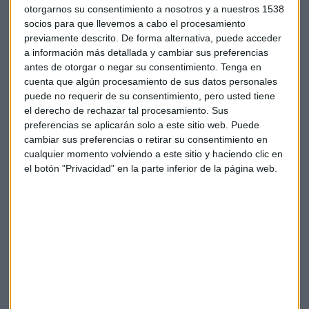
Sectorial bancario europeo
otorgarnos su consentimiento a nosotros y a nuestros 1538
"Es quien está dando soporte a los selectivos", asegura
socios para que llevemos a cabo el procesamiento
previamente descrito. De forma alternativa, puede acceder
Ortega en este Consultorio de Bolsa y añade:
"Si hincan la
a información más detallada y cambiar sus preferencias
rodilla los bancos, ya no habría debate, y ahí sí,
antes de otorgar o negar su consentimiento.
Tenga en
cuidado"
.
cuenta que algún procesamiento de sus datos personales
puede no requerir de su consentimiento, pero usted tiene
En analista considera que debemos informarnos de cómo
el derecho de rechazar tal procesamiento. Sus
está el mercado y estudiar si nos interesaría enfrentarnos
preferencias se aplicarán solo a este sitio web. Puede
ahora a los mercados financieros. "Si no estás dentro del
cambiar sus preferencias o retirar su consentimiento en
mercado, el momento es este", concluye.
cualquier momento volviendo a este sitio y haciendo clic en
el botón "Privacidad" en la parte inferior de la página web.