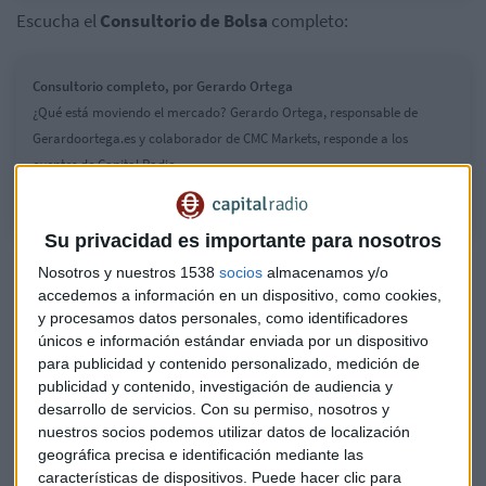
Escucha el
Consultorio de Bolsa
completo:
Consultorio completo, por Gerardo Ortega
¿Qué está moviendo el mercado? Gerardo Ortega, responsable de
Gerardoortega.es y colaborador de CMC Markets, responde a los
oyentes de Capital Radio.
Su privacidad es importante para nosotros
Valores protagonistas
Nosotros y nuestros 1538
socios
almacenamos y/o
accedemos a información en un dispositivo, como cookies,
Entre los valores que más han subido encontramos a
y procesamos datos personales, como identificadores
Acciona
, que suma un 3,08%, a
Ferrovial
, que gana un
únicos e información estándar enviada por un dispositivo
2,85% y
Acciona Energía
, que reacciona con un 2,64% al
para publicidad y contenido personalizado, medición de
alza este miércoles. Del lado contrario, en rojo, tenemos a
publicidad y contenido, investigación de audiencia y
Cellnex
, que cede un 2,71%. Le siguen
Inditex
, que baja un
desarrollo de servicios.
Con su permiso, nosotros y
nuestros socios podemos utilizar datos de localización
2,45% y a
Rovi
, que pierde un 2,21%.
geográfica precisa e identificación mediante las
características de dispositivos. Puede hacer clic para