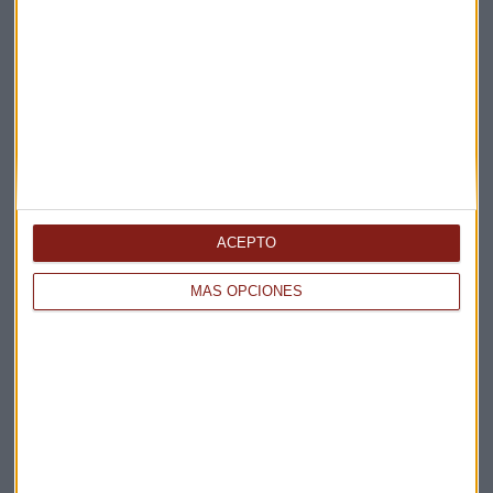
Elige los boletines a los que suscribirte
*
Apertura
La Magia de la Publicidad
Claves ESG
Acepto la
política de privacidad
. *
ACEPTO
¡Suscribirme!
MÁS OPCIONES
EN DIRECTO
@CAPITALRADIOB