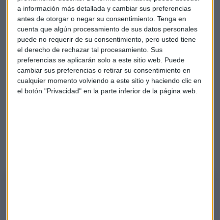
a información más detallada y cambiar sus preferencias
antes de otorgar o negar su consentimiento.
Tenga en
El Minuto de Oro
cuenta que algún procesamiento de sus datos personales
puede no requerir de su consentimiento, pero usted tiene
Como recomendación final en “El Minuto de Oro",
el derecho de rechazar tal procesamiento. Sus
Macchiavelli destaca el sector del lujo europeo,
preferencias se aplicarán solo a este sitio web. Puede
cambiar sus preferencias o retirar su consentimiento en
específicamente
Hermès y LVMH
.
cualquier momento volviendo a este sitio y haciendo clic en
el botón "Privacidad" en la parte inferior de la página web.
El analista considera que ambas compañías están
mostrando "la finalización de ese periodo de tendencia
bajista", apoyándose en "muy buenas tendencias a largo
plazo". Añade que la reactivación de las ventas en China
sugirieren un potencial cambio de tendencia favorable para
este sector.
El Minuto de Oro de Franco Macchiavelli
El analista pone el foco en el sector del lujo: Hermès y LVMH