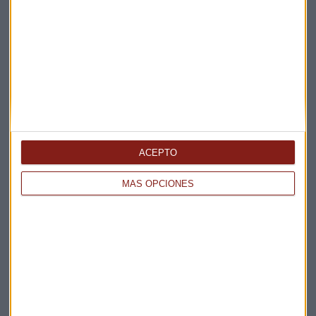
Suscríbete a nuestros boletines
Te enviaremos las noticias más importantes del día
ACEPTO
MÁS OPCIONES