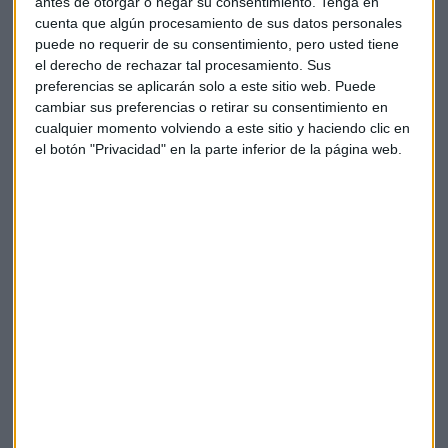
Empeoran las perspectivas de crecimiento en Europa y la
antes de otorgar o negar su consentimiento.
Tenga en
cuenta que algún procesamiento de sus datos personales
moneda única se ve afectada. La semana pasada el
euro
se
puede no requerir de su consentimiento, pero usted tiene
dejó un 3% frente al dólar y está en 1,0872.
el derecho de rechazar tal procesamiento. Sus
preferencias se aplicarán solo a este sitio web. Puede
Protagonistas empresariales
cambiar sus preferencias o retirar su consentimiento en
cualquier momento volviendo a este sitio y haciendo clic en
A media sesión, son los títulos del Banco Sabadell (-7,5%),
el botón "Privacidad" en la parte inferior de la página web.
IAG (-7%), Cie (-6,6%), Bankinter (-6%) BBVA y Aena
(-5%)
Inditex (-4,6%)
finalmente anunció este pasado sábado
que suspendía temporalmente la actividad en las más de
500 tiendas y en el canal online de Rusia. Para Inditex, Rusia
supone alrededor del 8,5% de su ebit global y es su segundo
mayor mercado, por detrás de España. Credit Suisse ha
recortado su precio objetivo desde 26 hasta 21 euros por
acción.
Se desmarcan con subidas los títulos de
Solaria (+8%),
Siemens Gamesa (+5%), Repsol (+3,6%).