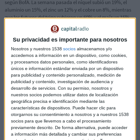
según BofA. La semana pasada el níquel subió un 19%, el
aluminio un 15%, el zinc un 12% y el cobre un 8%, mientras
que los futuros del trigo subieron un 60% y el maíz un 15%.
Los analistas consultados por Capital Radio advierten de
que el desenlace de la guerra en Ucrania es todavía muy
Su privacidad es importante para nosotros
incierto, con un claro deterioro de la situación bélica y un
Nosotros y nuestros 1538
socios
almacenamos y/o
importante impacto en la economía que provocará más
accedemos a información en un dispositivo, como cookies,
inflación de oferta frente a la que de poco sirve elevar los
y procesamos datos personales, como identificadores
tipos de interés por parte de los bancos centrales, como
únicos e información estándar enviada por un dispositivo
para publicidad y contenido personalizado, medición de
explica Ramón Forcada, director de análisis de Bankinter,
publicidad y contenido, investigación de audiencia y
para quien es momento de seguir reduciendo exposición a
desarrollo de servicios.
Con su permiso, nosotros y
bolsa.
nuestros socios podemos utilizar datos de localización
geográfica precisa e identificación mediante las
Dado que el potencial de
estanflación
es muy elevado, es
características de dispositivos. Puede hacer clic para
probable que este jueves el BCE mantenga la máxima
otorgarnos su consentimiento a nosotros y a nuestros 1538
flexibilidad con el programa de compra de bonos y retrase el
socios para que llevemos a cabo el procesamiento
calendario de suibda de tipos de interés.
previamente descrito. De forma alternativa, puede acceder
a información más detallada y cambiar sus preferencias