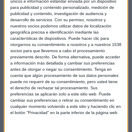
small-caps son una inversión más rentable sino porque
únicos e información estándar enviada por un dispositivo
para publicidad y contenido personalizado, medición de
estamos favoreciendo el tejido económico local".
publicidad y contenido, investigación de audiencia y
desarrollo de servicios.
Con su permiso, nosotros y
El experto explica que
en España hay un "potencial muy
nuestros socios podemos utilizar datos de localización
grande"
. "El 74% del empleo está en compañías pequeñas y
geográfica precisa e identificación mediante las
medianas y se han comportado bastante bien a pesar del
características de dispositivos. Puede hacer clic para
covid-19, apenas
un cuarto ha tenido que hacer frente a
otorgarnos su consentimiento a nosotros y a nuestros 1538
un ERTE
", insiste.
socios para que llevemos a cabo el procesamiento
previamente descrito. De forma alternativa, puede acceder
Además, explica que hay una gran oferta en el mundo de las
a información más detallada y cambiar sus preferencias
small-caps. "En torno al 15% de todas las cotizadas del
antes de otorgar o negar su consentimiento.
Tenga en
cuenta que algún procesamiento de sus datos personales
mundo son pequeñas y medianas, representan un nicho
puede no requerir de su consentimiento, pero usted tiene
significativo,
unas 15.000 cotizadas pueden ser objeto
el derecho de rechazar tal procesamiento. Sus
de inversión
por parte de inversores internacionales",
preferencias se aplicarán solo a este sitio web. Puede
concluye.
cambiar sus preferencias o retirar su consentimiento en
cualquier momento volviendo a este sitio y haciendo clic en
el botón "Privacidad" en la parte inferior de la página web.
Amazon
Apple