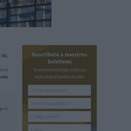
Suscríbete a nuestros
 35
,
boletines
erno
Te enviaremos las noticias
este
más importantes del día
go el