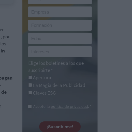
er
n
, por
 los
sin
Elige los boletines a los que
suscribirte
*
Apertura
pagan
o
La Magia de la Publicidad
s de
Claves ESG
n
Acepto la
política de privacidad
. *
¡Suscribirme!