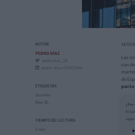
AUTOR
12/11/2
PEDRO DÍAZ
Las So
pedrodiaz_14
con de
pedro-díaz-675813244
martes
de Esp
ETIQUETAS
pacto
Socimis
Ibex 35
¿Por 
El Go
repar
TIEMPO DE LECTURA
2 min