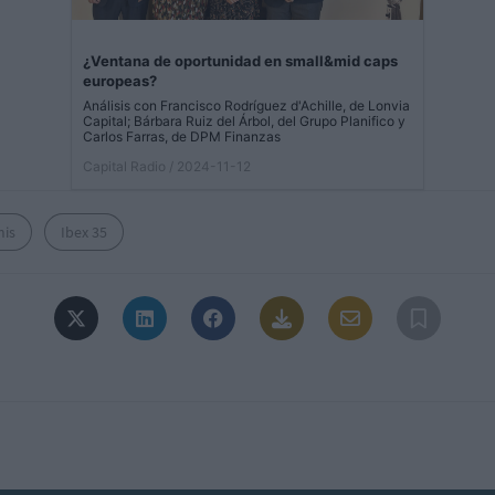
¿Ventana de oportunidad en small&mid caps
europeas?
Análisis con Francisco Rodríguez d'Achille, de Lonvia
Capital; Bárbara Ruiz del Árbol, del Grupo Planifico y
Carlos Farras, de DPM Finanzas
Capital Radio
/ 2024-11-12
mis
Ibex 35