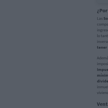
¿Por
Las
So
compañ
ingres
lo tan
invers
tener
Además
imposi
Impues
mínimo
divid
inmueb
vivien
Vent