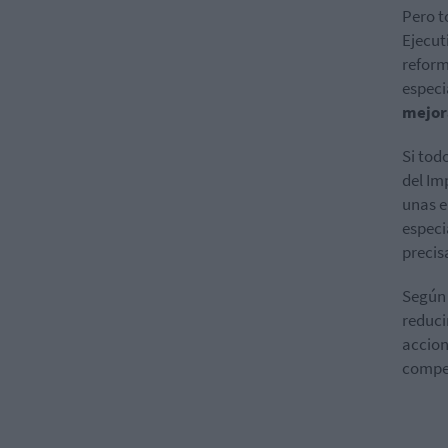
Pero t
Ejecut
reform
especi
mejora
Si tod
del Im
unas e
especi
precis
Según 
reduci
accion
compet