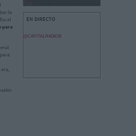
l
bar la
EN DIRECTO
fiscal
o para
@CAPITALRADIOB
neral
 para
 era,
tuales