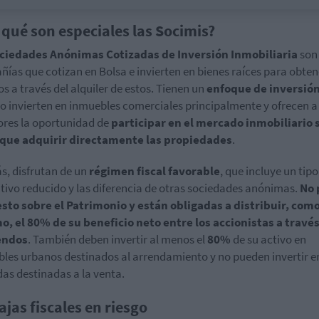
 qué son especiales las Socimis?
ciedades Anónimas Cotizadas de Inversión Inmobiliaria
son
ías que cotizan en Bolsa e invierten en bienes raíces para obten
os a través del alquiler de estos. Tienen un
enfoque de inversió
to invierten en inmuebles comerciales principalmente y ofrecen a
ores la oportunidad de
participar en el mercado inmobiliario 
 que adquirir directamente las propiedades
.
, disfrutan de un
régimen fiscal favorable
, que incluye un tipo
tivo reducido y las diferencia de otras sociedades anónimas.
No 
to sobre el Patrimonio y están obligadas a distribuir, com
, el 80% de su beneficio neto entre los accionistas a travé
endos
. También deben invertir al menos el
80%
de su activo en
les urbanos destinados al arrendamiento y no pueden invertir e
das destinadas a la venta.
ajas fiscales en riesgo