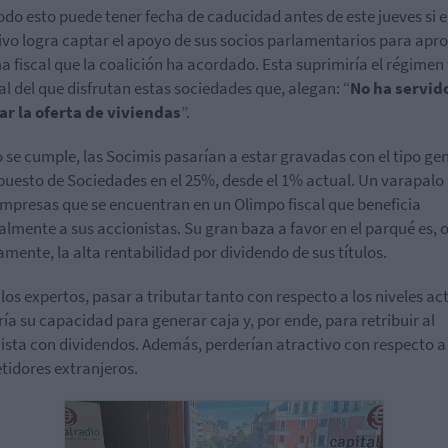
odo esto puede tener fecha de caducidad antes de este jueves si e
ivo logra captar el apoyo de sus socios parlamentarios para apro
a fiscal que la coalición ha acordado. Esta suprimiría el régimen 
al del que disfrutan estas sociedades que, alegan: “
No ha servid
r la oferta de viviendas
”.
o se cumple, las Socimis pasarían a estar gravadas con el tipo ge
puesto de Sociedades en el 25%, desde el 1% actual. Un varapalo
mpresas que se encuentran en un Olimpo fiscal que beneficia
almente a sus accionistas. Su gran baza a favor en el parqué es, o
amente, la alta rentabilidad por dividendo de sus títulos.
los expertos, pasar a tributar tanto con respecto a los niveles ac
ría su capacidad para generar caja y, por ende, para retribuir al
ista con dividendos. Además, perderían atractivo con respecto a
idores extranjeros.