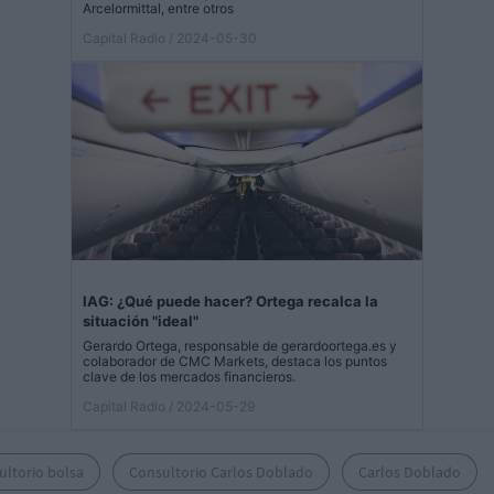
Arcelormittal, entre otros
Capital Radio
/ 2024-05-30
IAG: ¿Qué puede hacer? Ortega recalca la
situación "ideal"
Gerardo Ortega, responsable de gerardoortega.es y
colaborador de CMC Markets, destaca los puntos
clave de los mercados financieros.
Capital Radio
/ 2024-05-29
ultorio bolsa
Consultorio Carlos Doblado
Carlos Doblado