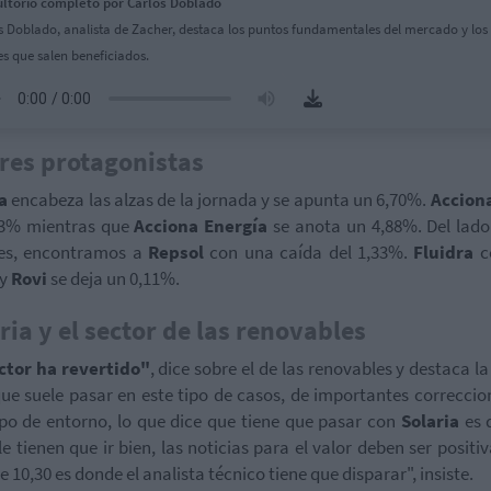
ltorio completo por Carlos Doblado
s Doblado, analista de Zacher, destaca los puntos fundamentales del mercado y los
es que salen beneficiados.
res protagonistas
ia
encabeza las alzas de la jornada y se apunta un 6,70%.
Accion
13% mientras que
Acciona Energía
se anota un 4,88%. Del lado
tes, encontramos a
Repsol
con una caída del 1,33%.
Fluidra
c
 y
Rovi
se deja un 0,11%.
ria y el sector de las renovables
ctor ha revertido"
, dice sobre el de las renovables y destaca la
que suele pasar en este tipo de casos, de importantes correccio
ipo de entorno, lo que dice que tiene que pasar con
Solaria
es 
le tienen que ir bien, las noticias para el valor deben ser positiv
e 10,30 es donde el analista técnico tiene que disparar", insiste.