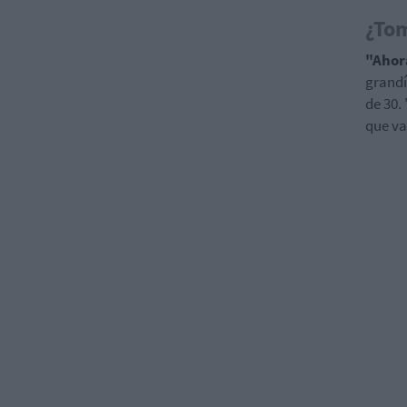
¿Tom
"Ahor
grandí
de 30.
que va