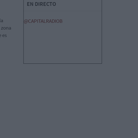
EN DIRECTO
la
@CAPITALRADIOB
a zona
e es