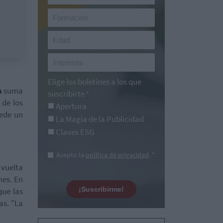
Elige los boletines a los que
a
suma
suscribirte
*
 de los
Apertura
ede un
La Magia de la Publicidad
Claves ESG
Acepto la
política de privacidad
. *
 vuelta
nes. En
¡Suscribirme!
que las
as. "La