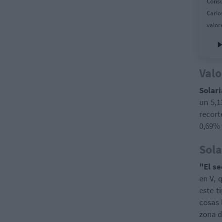
Consu
Carlo
valor
Valo
Solar
un 5,
recor
0,69%
Sola
"El se
en V, 
este t
cosas 
zona d