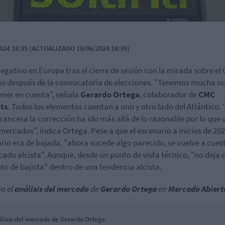
024 18:35 (ACTUALIZADO 19/06/2024 18:39)
egativo en Europa tras el cierre de sesión con la mirada sobre el
no después de la convocatoria de elecciones. "Tenemos mucha no
ener en cuenta", señala
Gerardo Ortega
, colaborador de
CMC
ts
. Todos los elementos cuentan a uno y otro lado del Atlántico. 
francesa la corrección ha ido más allá de lo razonable por lo que
 mercados", indica Ortega. Pese a que el escenario a inicios de 202
rio era de bajada, "ahora sucede algo parecido, se vuelve a cues
cado alcista". Aunque, desde un punto de vista técnico, "no deja d
to de bajista" dentro de una tendencia alcista.
a el
análisis del mercado
de
Gerardo Ortega
en
Mercado Abiert
álisis del mercado de Gerardo Ortega