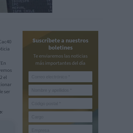
Suscríbete a nuestros
 Cac40
boletines
ticia
Te enviaremos las noticias
"En
más importantes del día
 vemos
2 el
tionar
e ser
o
: