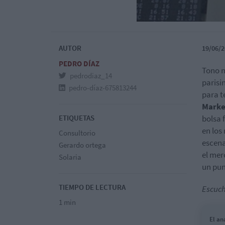
AUTOR
19/06/2
PEDRO DÍAZ
Tono n
pedrodiaz_14
parisi
pedro-díaz-675813244
para t
Marke
ETIQUETAS
bolsa 
en los
Consultorio
escena
Gerardo ortega
el mer
Solaria
un pun
TIEMPO DE LECTURA
Escuch
1 min
El an