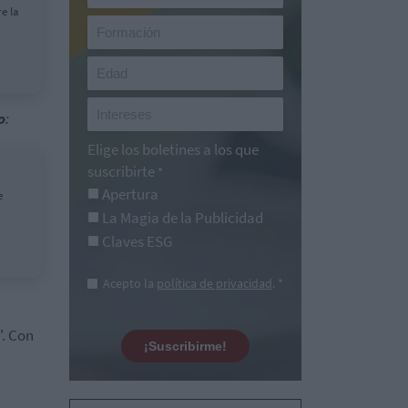
e la
o
:
Elige los boletines a los que
suscribirte
*
Apertura
e
La Magia de la Publicidad
Claves ESG
Acepto la
política de privacidad
. *
". Con
¡Suscribirme!