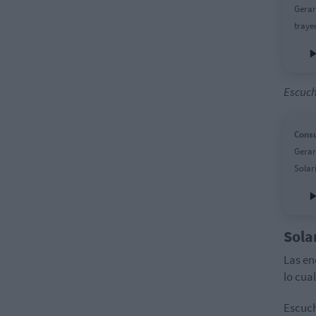
Gerar
traye
Escuch
Consu
Gerar
Solari
Sola
Las en
lo cua
Escuch