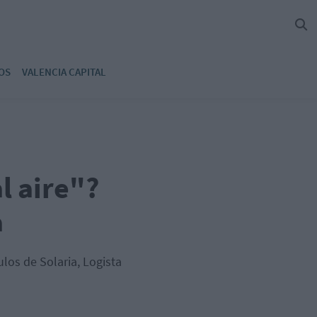
OS
VALENCIA CAPITAL
l aire"?
a
los de Solaria, Logista