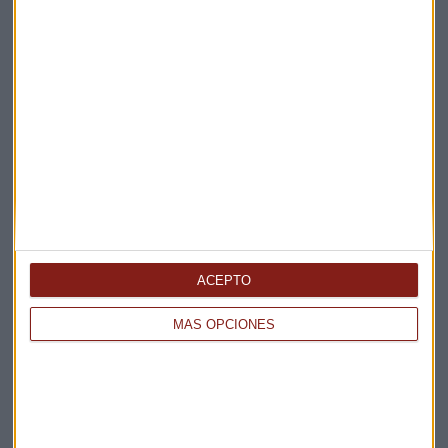
ACEPTO
MÁS OPCIONES
Elige los boletines a los que suscribirte
*
Apertura
La Magia de la Publicidad