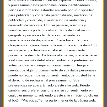
nuestra política monetaria”
y procesamos datos personales, como identificadores
únicos e información estándar enviada por un dispositivo
Atención al informe de empleo en Estados Unidos. Los
para publicidad y contenido personalizado, medición de
analistas esperan que la tasa de paro suba desde el 3,5%
publicidad y contenido, investigación de audiencia y
hasta el 3,6% y que se haya creado unos 185.000 empleos, la
desarrollo de servicios.
Con su permiso, nosotros y
cifra más baja desde enero de 2021 lo que sugiere que el
nuestros socios podemos utilizar datos de localización
mercado laboral fuerte podría haber comenzado a
geográfica precisa e identificación mediante las
relajarse.
características de dispositivos. Puede hacer clic para
otorgarnos su consentimiento a nosotros y a nuestros 1538
Protagonistas empresariales
socios para que llevemos a cabo el procesamiento
previamente descrito. De forma alternativa, puede acceder
CaixaBank (-4%)
ganó 3.145 millones de euros en 2022, lo
a información más detallada y cambiar sus preferencias
que supone un 39,8% menos que en 2021, debido a los
antes de otorgar o negar su consentimiento.
Tenga en
cuenta que algún procesamiento de sus datos personales
efectos contables de la fusión con Bankia.
Sin tener en
puede no requerir de su consentimiento, pero usted tiene
cuenta esos impactos extraordinarios, el beneficio habría
el derecho de rechazar tal procesamiento. Sus
sido un 29,7 % superior al de 2021, por el empuje comercial
preferencias se aplicarán solo a este sitio web. Puede
de la entidad y las sinergias de la fusión.
cambiar sus preferencias o retirar su consentimiento en
cualquier momento volviendo a este sitio y haciendo clic en
El ratio de morosidad toca un mínimo histórico en el 2,7%.
el botón "Privacidad" en la parte inferior de la página web.
En el cuarto trimestre su beneficio sube un 62% hasta los