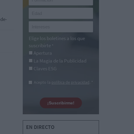
-de-
Elige los boletines a los que
suscribirte
*
Apertura
La Magia de la Publicidad
Claves ESG
Acepto la
política de privacidad
. *
¡Suscribirme!
EN DIRECTO