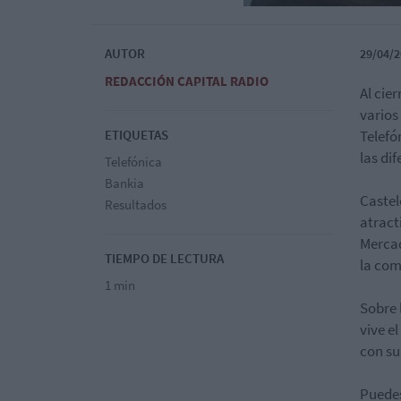
AUTOR
29/04/2
REDACCIÓN CAPITAL RADIO
Al cie
varios
ETIQUETAS
Telefó
las di
Telefónica
Bankia
Castel
Resultados
atract
Mercad
TIEMPO DE LECTURA
la com
1 min
Sobre 
vive e
con su
Puedes