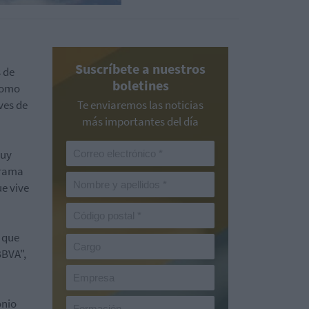
Suscríbete a nuestros
s de
boletines
como
ves de
Te enviaremos las noticias
más importantes del día
muy
grama
e vive
 que
BBVA",
onio