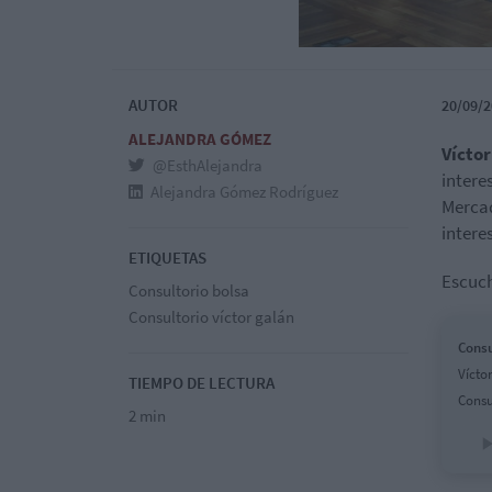
AUTOR
20/09/2
ALEJANDRA GÓMEZ
Víctor
@EsthAlejandra
intere
Alejandra Gómez Rodríguez
Mercad
intere
ETIQUETAS
Escuch
Consultorio bolsa
Consultorio víctor galán
Consu
Vícto
TIEMPO DE LECTURA
Consu
2 min