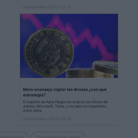
Capital Radio
/ 2023-09-20
Moro aconseja vigilar las divisas ¿con qué
estrategia?
El experto de Apta Negocios analiza los títulos de
Adidas, Microsoft, Tesla, y los bancos españoles,
entre otros
Capital Radio
/ 2023-09-20
ultorio bolsa
Consultorio víctor galán