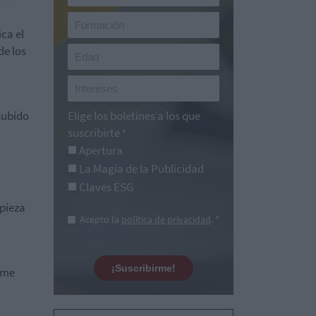
ica el
de los
subido
Elige los boletines a los que
suscribirte
*
Apertura
La Magia de la Publicidad
Claves ESG
pieza
Acepto la
política de privacidad
. *
¡Suscribirme!
 me