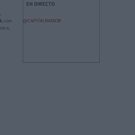
EN DIRECTO
,
S
, con
@CAPITALRADIOB
nica,