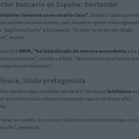
ector bancario en España: Santander
antander tenemos un escenario claro"
, destaca Galán que ind
io alcista hacia los 4 euros, pero insiste en que la crisis regional 
 "pegó muy fuerte" a los bancos. "El valor no se ha roto desde
es", asume.
specto a
BBVA, "ha lateralizado de manera ascendente
y ha 
nuevos máximos", cuenta y añade: "Ahora mismo es el banco que
 mejor lo esté haciendo".
fónica, título protagonista
áfico nos dice algo revelador: desde el 27 de marzo
Telefónica
em
zar muchísimo más volumen comprador que en el último año",
ta.
 tener en cuenta. Es un valor clave ahora mismo en Europa, a mí
mucho", sentencia.