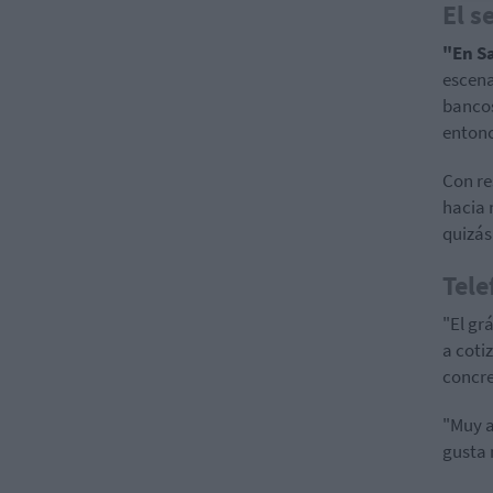
El s
"En S
escenar
bancos
entonc
Con re
hacia 
quizás
Tele
"El gr
a coti
concre
"Muy a
gusta 