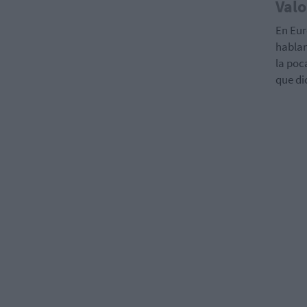
Valo
En Eur
habla
la poc
que di