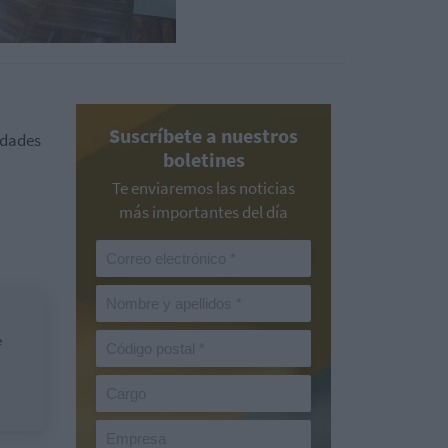
Suscríbete a nuestros
idades
boletines
Te enviaremos las noticias
.
más importantes del día
e