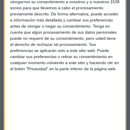
otorgarnos su consentimiento a nosotros y a nuestros 1538
socios para que llevemos a cabo el procesamiento
El
sector bancario
“no me gusta”, apunta, porque está
previamente descrito. De forma alternativa, puede acceder
rompiendo niveles. Sin embargo,
Bankinter
está
a información más detallada y cambiar sus preferencias
prácticamente en sus máximos. Su recorrido potencial
antes de otorgar o negar su consentimiento.
Tenga en
hasta tocar esos máximos es muy reducido.
cuenta que algún procesamiento de sus datos personales
puede no requerir de su consentimiento, pero usted tiene
Ferrari
“tiene buen aspecto” e
IAG
es uno de los valores que
el derecho de rechazar tal procesamiento. Sus
más le gustan del Ibex 35. También ha analizado los títulos
preferencias se aplicarán solo a este sitio web. Puede
de
Acerinox, Sacyr y las estadounidenses 3M y Alphabet
cambiar sus preferencias o retirar su consentimiento en
cualquier momento volviendo a este sitio y haciendo clic en
El Minuto de Oro
el botón "Privacidad" en la parte inferior de la página web.
El analista de Apta Negocios aconseja el euro/dólar y el
bono americano “para largos” y Deutsche Telekom e IAG.
Escucha aquí su selección y sus argumentos:
El Minuto de Oro con Roberto Moro, analista de Apta Negocios