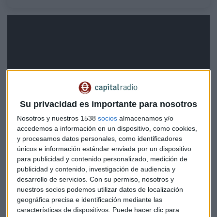
Su privacidad es importante para nosotros
Nosotros y nuestros 1538
socios
almacenamos y/o
accedemos a información en un dispositivo, como cookies,
y procesamos datos personales, como identificadores
únicos e información estándar enviada por un dispositivo
para publicidad y contenido personalizado, medición de
publicidad y contenido, investigación de audiencia y
Moro ha realizado un análisis técnico de
Grifols
que hoy
desarrollo de servicios.
Con su permiso, nosotros y
está sufriendo fuertes caídas en bolsa
después de que
nuestros socios podemos utilizar datos de localización
Brookfield podría abandonar su plan de compra de la
geográfica precisa e identificación mediante las
empresa por desacuerdos sobre la valoración.
características de dispositivos. Puede hacer clic para