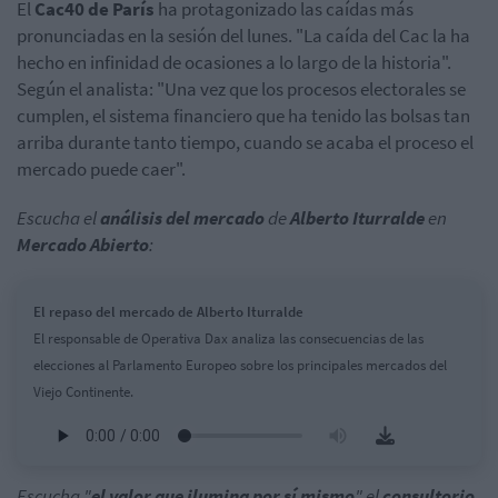
El
Cac40 de París
ha protagonizado las caídas más
pronunciadas en la sesión del lunes. "La caída del Cac la ha
hecho en infinidad de ocasiones a lo largo de la historia".
Según el analista: "Una vez que los procesos electorales se
cumplen, el sistema financiero que ha tenido las bolsas tan
arriba durante tanto tiempo, cuando se acaba el proceso el
mercado puede caer".
Escucha el
análisis del mercado
de
Alberto Iturralde
en
Mercado Abierto
:
El repaso del mercado de Alberto Iturralde
El responsable de Operativa Dax analiza las consecuencias de las
elecciones al Parlamento Europeo sobre los principales mercados del
Viejo Continente.
Escucha "
el valor que ilumina por sí mismo
" el
consultorio