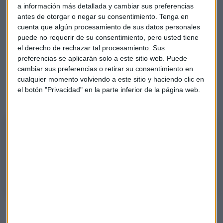
a información más detallada y cambiar sus preferencias
antes de otorgar o negar su consentimiento.
Tenga en
cuenta que algún procesamiento de sus datos personales
puede no requerir de su consentimiento, pero usted tiene
el derecho de rechazar tal procesamiento. Sus
preferencias se aplicarán solo a este sitio web. Puede
cambiar sus preferencias o retirar su consentimiento en
Escucha la segunda parte del
consultorio de Bolsa
de
cualquier momento volviendo a este sitio y haciendo clic en
Alberto Iturralde
, responsable de Operativa Dax, en Capital
el botón "Privacidad" en la parte inferior de la página web.
Radio:
Consultorio | Este es el valor que ilumina un consultorio por sí
mismo para Alberto Iturralde
Alberto Iturralde, responsable de Operativa Dax, repasa los títulos de
BNP Paribas, General Dynamics, Michelin, IAG o Visa, entre otros