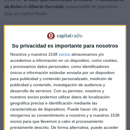
de Bolsa
de
Alberto Iturralde
, responsable de Operativa
Dax, en Capital Radio:
Consultorio | Iturralde sobre Línea Directa: Un valor sin ningún
criterio
Su privacidad es importante para nosotros
Alberto Iturralde, responsable de Operativa Dax, repasa los títulos de
Ferrovial, Total Energies, Ferrovial, Carnival y Aena, entre otros
Nosotros y nuestros 1538
socios
almacenamos y/o
accedemos a información en un dispositivo, como cookies,
y procesamos datos personales, como identificadores
únicos e información estándar enviada por un dispositivo
para publicidad y contenido personalizado, medición de
publicidad y contenido, investigación de audiencia y
desarrollo de servicios.
Con su permiso, nosotros y
nuestros socios podemos utilizar datos de localización
geográfica precisa e identificación mediante las
características de dispositivos. Puede hacer clic para
otorgarnos su consentimiento a nosotros y a nuestros 1538
socios para que llevemos a cabo el procesamiento
previamente descrito. De forma alternativa, puede acceder