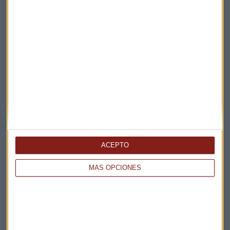
Línea Directa Aseguradora
Suscríbete a nuestros boletines
Te enviaremos las noticias más importantes del día
ACEPTO
MÁS OPCIONES