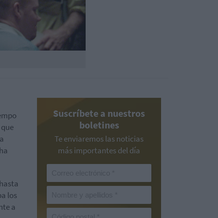
Suscríbete a nuestros
iempo
boletines
s que
ha
Te enviaremos las noticias
 ha
más importantes del día
 hasta
ba los
nte a