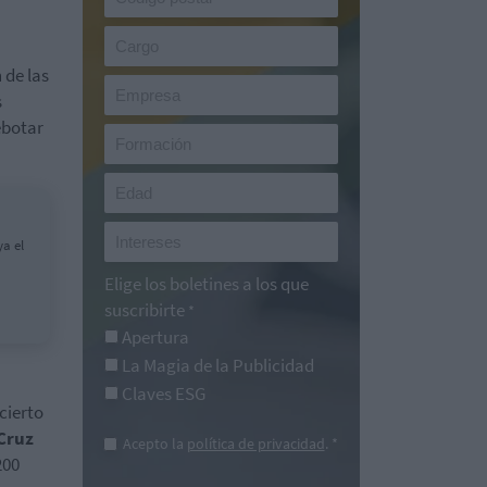
 de las
s
ebotar
ya el
Elige los boletines a los que
suscribirte
*
Apertura
La Magia de la Publicidad
Claves ESG
cierto
Cruz
Acepto la
política de privacidad
. *
200