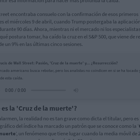
tir esa información para hacer más profunda la caída.
treet encontraba consuelo con la confirmación de esos primeros
s el miércoles 9 de abril, cuando Trump postergaba la aplicación
durante 90 días. Ahora, mientras ni el mercado ni los especialista
qué postura tomar, ha caído la cruz en el S&P 500, que viene de r
de un 9% en las últimas cinco sesiones.
rucis de Wall Street: Pasión, 'Cruz de la muerte' y... ¿Resurrección?
rcado americano busca rebotar, pero los analistas no coindicen en si se ha tocado 
 de esta caída.
 es la 'Cruz de la muerte'?
alarmen, la realidad no es tan grave como dicta el titular, pero es 
 gráfico del índice ha marcado un patrón que se conoce como la ‘
 muerte
’, un fenómeno que tiene lugar cuando la media móvil de 