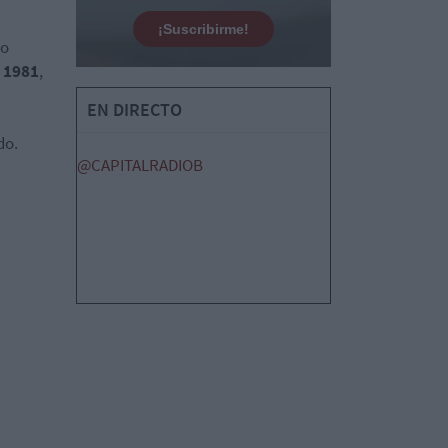
¡Suscribirme!
to
e
1981
,
EN DIRECTO
do.
@CAPITALRADIOB