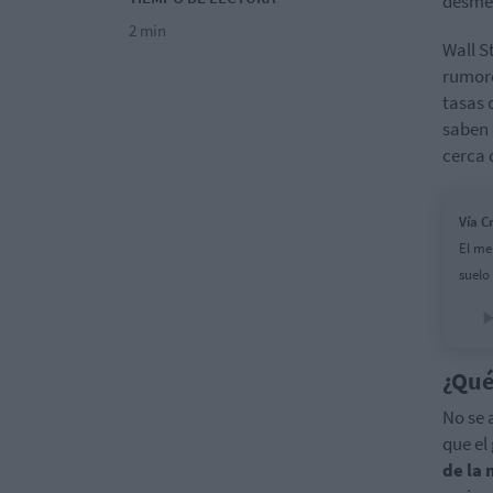
desmen
2 min
Wall S
rumore
tasas 
saben 
cerca 
Vía C
El me
suelo
¿Qué
No se 
que el
de la