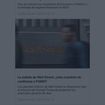
Hoy se cotizan los resultados de Ericsson o Publicis y
la entrada de Applied Materials en BESI
Capital Radio
/ 2025-04-15
La subida de Wall Street: ¿Una cuestión de
confianza o FOMO?
Los grandes índices de Wall Street se dispararon tras
el anuncio de Donald Trump de posponer los
aranceles durante 90 días
Capital Radio
/ 2025-04-10