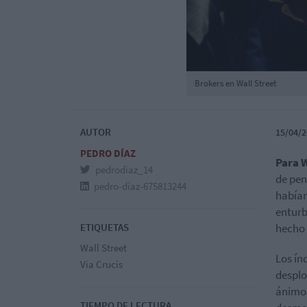
Brokers en Wall Street
AUTOR
15/04/2
PEDRO DÍAZ
Para 
pedrodiaz_14
de pen
pedro-díaz-675813244
habían
enturb
ETIQUETAS
hecho 
Wall Street
Los ín
Via Crucis
desplo
ánimos
TIEMPO DE LECTURA