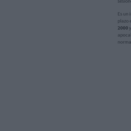
sesion
Es un 
plazo 
2000
apocal
normal