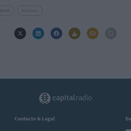
Street
Via Crucis
Contacto & Legal
De