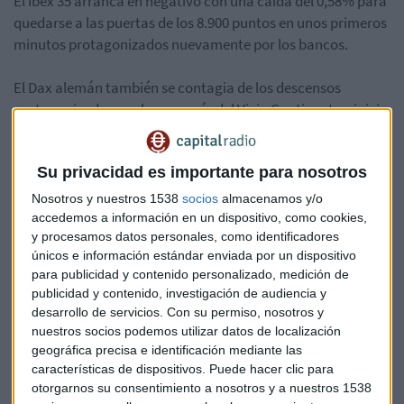
El Ibex 35 arranca en negativo con una caída del 0,58% para
quedarse a las puertas de los 8.900 puntos en unos primeros
minutos protagonizados nuevamente por los bancos.
El Dax alemán también se contagia de los descensos
protagonizados por los parqués del Viejo Continente e inicia
la sesión con una suave caída del 0,03% hasta rozar los
10.671 puntos. La Bolsa de Valores de Londres abrió hoy con
Su privacidad es importante para nosotros
tendencia a la baja y su índice general FTSE-100 perdía 16,11
puntos, el 0,23 %, y se situaba en 6.895,29 enteros.
Nosotros y nuestros 1538
socios
almacenamos y/o
accedemos a información en un dispositivo, como cookies,
y procesamos datos personales, como identificadores
Por último, París anota la misma caída que la bolsa de
únicos e información estándar enviada por un dispositivo
valores española con una resta del 0,59% hasta los 4.483
para publicidad y contenido personalizado, medición de
puntos.
publicidad y contenido, investigación de audiencia y
desarrollo de servicios.
Con su permiso, nosotros y
nuestros socios podemos utilizar datos de localización
geográfica precisa e identificación mediante las
características de dispositivos. Puede hacer clic para
otorgarnos su consentimiento a nosotros y a nuestros 1538