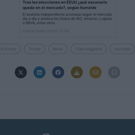
Tras las elecciones en EEUU ¿qué escenario
queda en el mercado?, según Iturralde
El analista independiente aconseja seguir el mercado
día a día y analiza los títulos de IAG, Amazon, Logista
o BBVA, entre otros
Capital Radio
/ 2024-11-08
ld trump
Trump
Bolsa
Clase Magistral
Iturralde