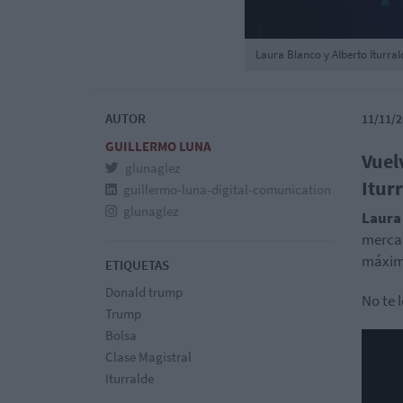
Laura Blanco y Alberto Iturral
AUTOR
11/11/2
GUILLERMO LUNA
Vuel
glunaglez
Itur
guillermo-luna-digital-comunication
glunaglez
Laura 
mercad
máxim
ETIQUETAS
Donald trump
No te 
Trump
Bolsa
Clase Magistral
Iturralde