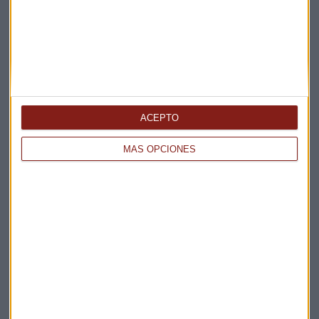
ACEPTO
Elige los boletines a los que suscribirte
*
MÁS OPCIONES
Apertura
La Magia de la Publicidad
Claves ESG
Acepto la
política de privacidad
. *
¡Suscribirme!