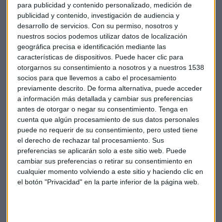
que la plataforma ha eliminado el episodio para cumplir con
para publicidad y contenido personalizado, medición de
la ley local, puesto que la solicitud era legalmente válida.
publicidad y contenido, investigación de audiencia y
Sin embargo, la medida plantea nuevos interrogantes sobre
desarrollo de servicios.
Con su permiso, nosotros y
nuestros socios podemos utilizar datos de localización
los
límites de la libertad de expresión
en internet.
geográfica precisa e identificación mediante las
características de dispositivos. Puede hacer clic para
Por cierto que el CEO de Netflix,
Reed Hastings
y su
otorgarnos su consentimiento a nosotros y a nuestros 1538
director de contenido,
Ted Sarandos
, recibirán
31,5
socios para que llevemos a cabo el procesamiento
millones de dólares
cada uno este 2019. Para Hastings,
previamente descrito. De forma alternativa, puede acceder
todo menos su salario de 700.000 dólares vendrá en forma
a información más detallada y cambiar sus preferencias
de opciones sobre acciones. Sarandos recibirá 13,5 millones
antes de otorgar o negar su consentimiento.
Tenga en
cuenta que algún procesamiento de sus datos personales
de esta forma. Esto supone un aumento del 7% para
puede no requerir de su consentimiento, pero usted tiene
Hastings y del 20% para Sarandos.
el derecho de rechazar tal procesamiento. Sus
preferencias se aplicarán solo a este sitio web. Puede
OTROS PROTAGONISTAS
cambiar sus preferencias o retirar su consentimiento en
cualquier momento volviendo a este sitio y haciendo clic en
Microsoft obtiene luz verde para montar su primer
el botón "Privacidad" en la parte inferior de la página web.
centro de datos global en Qatar