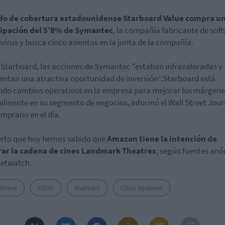
ndo de cobertura estadounidense Starboard Value compra u
cipación del 5’8% de Symantec
, la compañía fabricante de sof
ivirus y busca cinco asientos en la junta de la compañía.
Starboard, las acciones de Symantec "estaban infravaloradas y
entan una atractiva oportunidad de inversión”.Starboard está
do cambios operativos en la empresa para mejorar los márgene
almente en su segmento de negocios, informó el Wall Street Jour
mprano en el día.
erto que hoy hemos sabido que
Amazon tiene la intención de
ar la cadena de cines Landmark Theatres
, según fuentes an
ketwatch.
Street
EEUU
Walmart
Cisco Systems