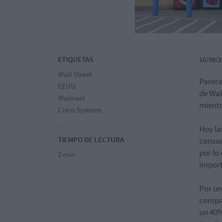
ETIQUETAS
16/08/2
Wall Street
Parece
EEUU
de Wal
Walmart
mientr
Cisco Systems
Hoy la
TIEMPO DE LECTURA
consum
por lo
2 min
import
Por un
compar
un 40%