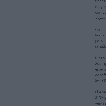
tienda
mayor 
comest
y gana
Otra m
las ex
para l
de dól
Cisco
Sus in
espera
de sof
5%-7% 
El Am
31’2%,
ventas