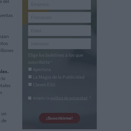
a del
ventas
anzan
ntos
illones
Elige los boletines a los que
suscribirte
*
Apertura
les.
La Magia de la Publicidad
 lo
Claves ESG
otales
n
Acepto la
política de privacidad
. *
n un
¡Suscribirme!
a de