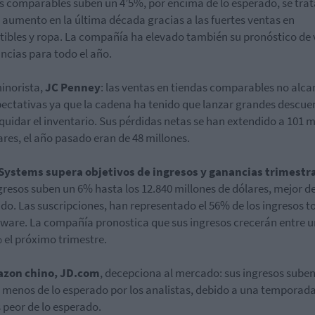
s comparables suben un 4’5%, por encima de lo esperado, se trat
aumento en la última década gracias a las fuertes ventas en
ibles y ropa.
La compañía ha elevado también su pronóstico de 
ncias para todo el año.
inorista,
JC Penney
: las ventas en tiendas comparables no alc
pectativas
ya que la cadena ha tenido que lanzar grandes descue
iquidar el inventario. Sus pérdidas netas se han extendido a 101 m
ares, el año pasado eran de 48 millones.
 Systems supera objetivos de ingresos y ganancias trimestra
gresos suben un 6% hasta los 12.840 millones de dólares, mejor de
do. Las suscripciones, han representado el 56% de los ingresos t
tware. La compañía pronostica que sus ingresos crecerán entre u
el próximo trimestre.
azon chino, JD.com
, decepciona al mercado: sus ingresos sube
 menos de lo esperado por los analistas, debido a una temporad
 peor de lo esperado.