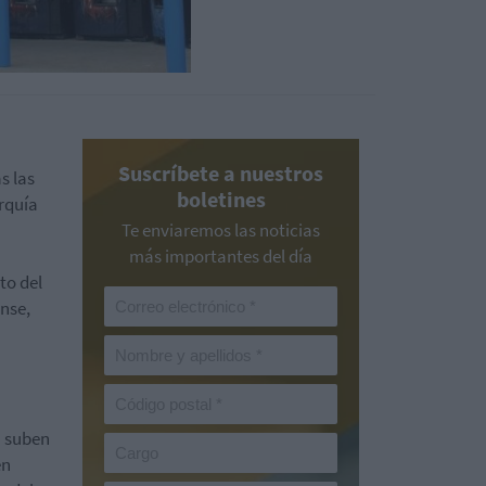
Suscríbete a nuestros
s las
boletines
rquía
Te enviaremos las noticias
más importantes del día
sto del
nse,
U suben
en