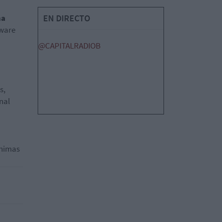
na
EN DIRECTO
tware
@CAPITALRADIOB
s,
nal
ónimas