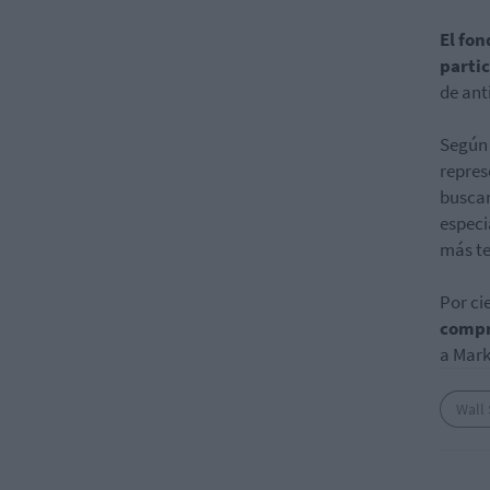
El fo
parti
de ant
Según 
repres
buscan
especi
más te
Por ci
compr
a Mar
Wall 