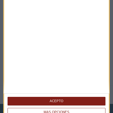
¡Suscribirme!
EN DIRECTO
@CAPITALRADIOB
NOTICIAS RELACIONADAS
ACEPTO
MÁS OPCIONES