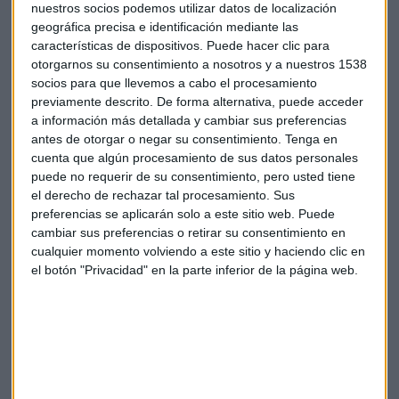
nuestros socios podemos utilizar datos de localización
avanzado un 0,85%.
geográfica precisa e identificación mediante las
características de dispositivos. Puede hacer clic para
En el lado negativo ha destacado Cellnex, con un recorte del
otorgarnos su consentimiento a nosotros y a nuestros 1538
2%, seguido por Dia, con un descenso del 1,47%.
socios para que llevemos a cabo el procesamiento
previamente descrito. De forma alternativa, puede acceder
a información más detallada y cambiar sus preferencias
Bolsa
Yellen
Ibex
Mercados
antes de otorgar o negar su consentimiento.
Tenga en
cuenta que algún procesamiento de sus datos personales
puede no requerir de su consentimiento, pero usted tiene
el derecho de rechazar tal procesamiento. Sus
preferencias se aplicarán solo a este sitio web. Puede
cambiar sus preferencias o retirar su consentimiento en
cualquier momento volviendo a este sitio y haciendo clic en
Suscríbete a nuestros boletines
el botón "Privacidad" en la parte inferior de la página web.
Te enviaremos las noticias más importantes del día