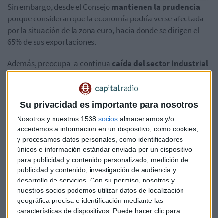
Sin embargo, desde el Consejo
mantienen la prudencia
porque consideran que la economía podría verse afectada
por la situación de la zona euro, hacia donde se dirigen el
65% de sus exportaciones.
Además, preocupa la continua
caída del sector industrial
español
, cuya participación en el Producto Interior Bruto
solo alcanza el 16%
.
Su privacidad es importante para nosotros
Previsiones
Nosotros y nuestros 1538
socios
almacenamos y/o
Sobre la
inflación,
apuntan que la evolución de los precios
accedemos a información en un dispositivo, como cookies,
es más favorable en España que en el resto de la zona euro,
y procesamos datos personales, como identificadores
por lo que mantienen su previsión del IPC en el entorno del
únicos e información estándar enviada por un dispositivo
para publicidad y contenido personalizado, medición de
3% al final de este año.
publicidad y contenido, investigación de audiencia y
desarrollo de servicios.
Con su permiso, nosotros y
También han revistado a la baja su estimación de la
tasa de
nuestros socios podemos utilizar datos de localización
paro
hasta el 11,8% y mantienen la previsión del
déficit en
geográfica precisa e identificación mediante las
el 4,4%.
características de dispositivos. Puede hacer clic para