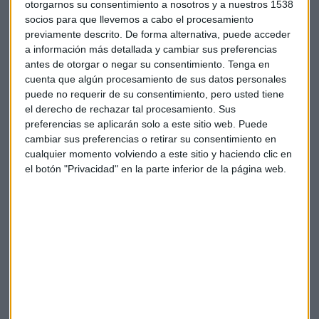
otorgarnos su consentimiento a nosotros y a nuestros 1538
Por último han destacado que
la ratio de deuda
con
socios para que llevemos a cabo el procesamiento
respecto al PIB irá reduciéndose y esperan que pueda
previamente descrito. De forma alternativa, puede acceder
situarse, a final de año, entorno al 110,5%. Debido al
a información más detallada y cambiar sus preferencias
aumento de recaudación y al incremento de las
antes de otorgar o negar su consentimiento.
Tenga en
cuenta que algún procesamiento de sus datos personales
cotizaciones por el buen comportamiento del empleo
puede no requerir de su consentimiento, pero usted tiene
el derecho de rechazar tal procesamiento. Sus
preferencias se aplicarán solo a este sitio web. Puede
cambiar sus preferencias o retirar su consentimiento en
cualquier momento volviendo a este sitio y haciendo clic en
el botón "Privacidad" en la parte inferior de la página web.
Cómo enganchar fondos de renta variable y
emergentes, según José María Luna
José María Luna, socio de Luna Sevilla Asesores
Patrimoniales, analiza el comportamiento de los
fondos de renta variable