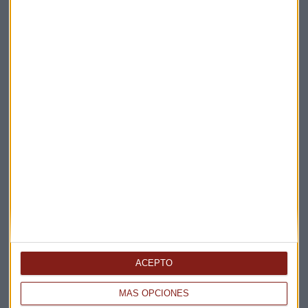
Elige los boletines a los que suscribirte
*
Apertura
La Magia de la Publicidad
Claves ESG
Acepto la
política de privacidad
. *
¡Suscribirme!
EN DIRECTO
@CAPITALRADIOB
ACEPTO
MÁS OPCIONES