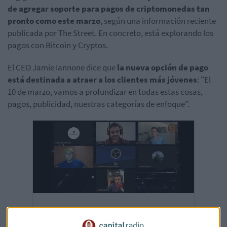
de agregar soporte para pagos de criptomonedas tan
pronto como este marzo
, según una información reciente
publicada por The Street. En concreto, está explorando los
pagos con Bitcoin y Cryptos.
El CEO Jamie Iannone dice que
la nueva opción de pago
está destinada a atraer a los clientes más jóvenes
: "El
10 de marzo, vamos a profundizar en todas estas cosas,
pagos, publicidad, nuestras categorías de enfoque".
Tertulia CryptoCapital | La filosofía y la
historia de Bitcoin