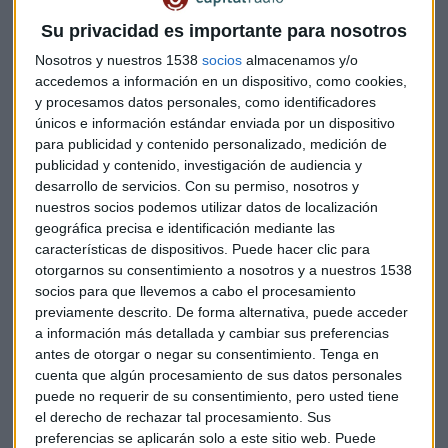
En esta tertulia de la mano de Álvaro de María,
Alberto Mera, CriptoZorrito, Bruno Cripto y Luis
Su privacidad es importante para nosotros
Bolívar, analizamos la filosofía y la historia de BTC.
Nosotros y nuestros 1538
socios
almacenamos y/o
Capital Radio /
/ 2022-02-26
accedemos a información en un dispositivo, como cookies,
Una serie de encuestas muestran que
los millennials
y procesamos datos personales, como identificadores
tienden a ser el grupo demográfico más amigable con
únicos e información estándar enviada por un dispositivo
las criptomonedas.
Este es uno de los motivos que explica
para publicidad y contenido personalizado, medición de
publicidad y contenido, investigación de audiencia y
el próximo giro de eBay hacia las criptomonedas.
desarrollo de servicios.
Con su permiso, nosotros y
nuestros socios podemos utilizar datos de localización
La popular plataforma de comercio electrónico hasta ahora
geográfica precisa e identificación mediante las
ha evitado abrazar completamente las criptomonedas
a
características de dispositivos. Puede hacer clic para
pesar de comenzar a incursionar en tokens no
otorgarnos su consentimiento a nosotros y a nuestros 1538
fungibles en mayo pasado, pero finalmente está
socios para que llevemos a cabo el procesamiento
acercándose al mundo crypto.
previamente descrito. De forma alternativa, puede acceder
a información más detallada y cambiar sus preferencias
antes de otorgar o negar su consentimiento.
Tenga en
Lo sopesa desde 2.013
cuenta que algún procesamiento de sus datos personales
La compañía pionera de Internet
, que se fundó en
puede no requerir de su consentimiento, pero usted tiene
septiembre de 1995,
jugó por primera vez con la idea de
el derecho de rechazar tal procesamiento. Sus
preferencias se aplicarán solo a este sitio web. Puede
aceptar Bitcoin en 2013
, cuando la primera criptomoneda