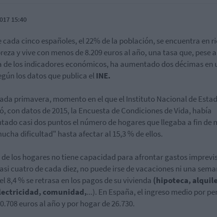
017 15:40
 cada cinco españoles, el 22% de la población, se encuentra en r
reza y vive con menos de 8.209 euros al año, una tasa que, pese a
 de los indicadores económicos, ha aumentado dos décimas en 
egún los datos que publica el
INE.
ada primavera, momento en el que el Instituto Nacional de Estad
ó, con datos de 2015, la Encuesta de Condiciones de Vida, había
ado casi dos puntos el número de hogares que llegaba a fin de 
ucha dificultad" hasta afectar al 15,3 % de ellos.
 de los hogares no tiene capacidad para afrontar gastos imprevis
asi cuatro de cada diez, no puede irse de vacaciones ni una sema
 el 8,4 % se retrasa en los pagos de su vivienda
(hipoteca, alquile
electricidad, comunidad,
...). En España, el ingreso medio por p
10.708 euros al año y por hogar de 26.730.