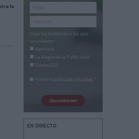
tra la
Elige los boletines a los que
suscribirte
*
Apertura
La Magia de la Publicidad
Claves ESG
Acepto la
política de privacidad
. *
¡Suscribirme!
EN DIRECTO