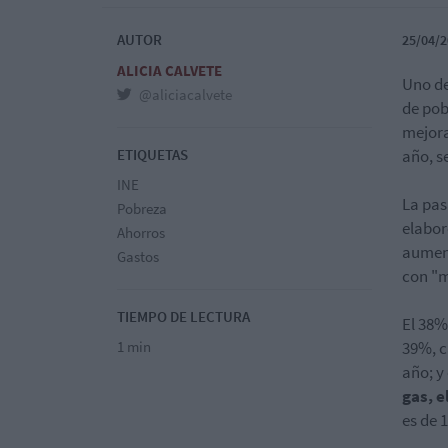
AUTOR
25/04/2
ALICIA CALVETE
Uno de
@aliciacalvete
de pob
mejora
ETIQUETAS
año, s
INE
La pas
Pobreza
elabor
Ahorros
aument
Gastos
con "m
TIEMPO DE LECTURA
El 38%
1 min
39%, c
año; y
gas, 
es de 