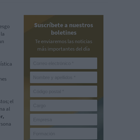
Suscríbete a nuestros
iesgo
boletines
 la
un
Te enviaremos las noticias
más importantes del día
ística
mes
tos; el
na al
r,
ersona