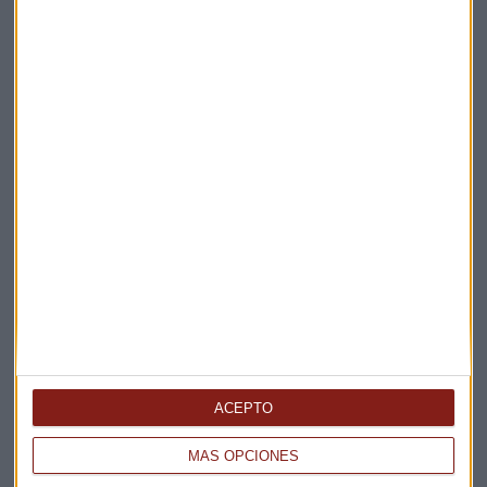
Elige los boletines a los que suscribirte
*
Apertura
La Magia de la Publicidad
Claves ESG
Acepto la
política de privacidad
. *
¡Suscribirme!
EN DIRECTO
@CAPITALRADIOB
ACEPTO
MÁS OPCIONES