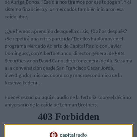
de Auriga Bonos. “Ese día nos tiramos por ese tobogán”. Y el
sistema financiero y los mercados también iniciaron esa
caída libre.
¿Qué hemos aprendido de aquella crisis, 10 años después?
¿Se repetirá una crisis parecida? De ellos hablamos en el
programa Mercado Abierto de Capital Radio con Javier
Domínguez, con Alberto Blanco, director general de EBN
Securities y con David Cano, director general de Afi. Se suma
a la conversación desde San Francisco Oscar Jordá,
investigador microeconómico y macroeconómico de la
Reserva Federal.
Puedes escuchar aquí el audio de la tertulia sobre el décimo
aniversario de la caída de Lehman Brothers.