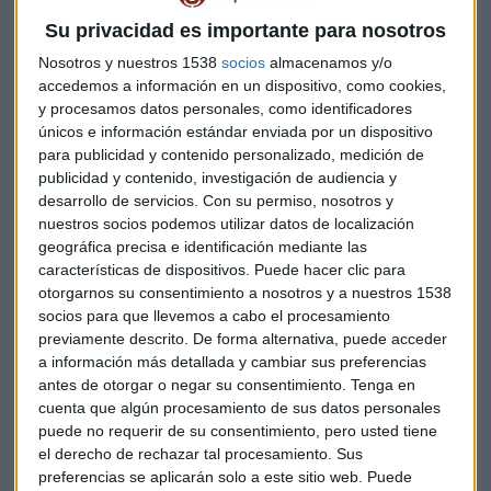
Su privacidad es importante para nosotros
Nosotros y nuestros 1538
socios
almacenamos y/o
accedemos a información en un dispositivo, como cookies,
y procesamos datos personales, como identificadores
únicos e información estándar enviada por un dispositivo
para publicidad y contenido personalizado, medición de
publicidad y contenido, investigación de audiencia y
desarrollo de servicios.
Con su permiso, nosotros y
nuestros socios podemos utilizar datos de localización
geográfica precisa e identificación mediante las
características de dispositivos. Puede hacer clic para
otorgarnos su consentimiento a nosotros y a nuestros 1538
David Cano considera que las entidades habían asumido
socios para que llevemos a cabo el procesamiento
muchos riesgos antes de la crisis, y de ahí las
previamente descrito. De forma alternativa, puede acceder
a información más detallada y cambiar sus preferencias
consecuencias. Según el economista de Afi, “habrá una
antes de otorgar o negar su consentimiento.
Tenga en
nueva crisis, pero no será bancaria”. Tampoco cree que esté
cuenta que algún procesamiento de sus datos personales
en los gobiernos, a pesar de sus altos niveles de
puede no requerir de su consentimiento, pero usted tiene
endeudamiento. “En las empresas es donde “puede estar el
el derecho de rechazar tal procesamiento. Sus
punto de vulnerabilidad”.
preferencias se aplicarán solo a este sitio web. Puede